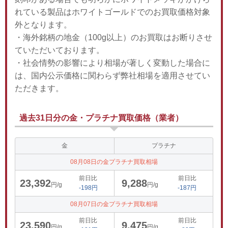
れている製品はホワイトゴールドでのお買取価格対象
外となります。
・海外銘柄の地金（100g以上）のお買取はお断りさせ
ていただいております。
・社会情勢の影響により相場が著しく変動した場合に
は、国内公示価格に関わらず弊社相場を適用させてい
ただきます。
過去31日分の金・プラチナ買取価格（業者）
金
プラチナ
08月08日の金プラチナ買取相場
前日比
前日比
23,392
9,288
円/g
円/g
-198円
-187円
08月07日の金プラチナ買取相場
前日比
前日比
23,590
9,475
円/g
円/g