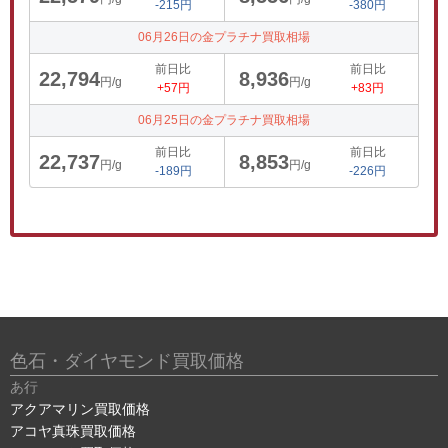
-215円
-380円
06月26日の金プラチナ買取相場
前日比
前日比
22,794
8,936
円/g
円/g
+57円
+83円
06月25日の金プラチナ買取相場
前日比
前日比
22,737
8,853
円/g
円/g
-189円
-226円
色石・ダイヤモンド買取価格
あ行
アクアマリン買取価格
アコヤ真珠買取価格