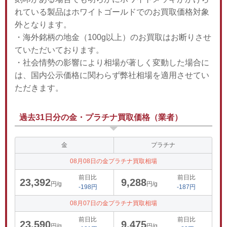
れている製品はホワイトゴールドでのお買取価格対象
外となります。
・海外銘柄の地金（100g以上）のお買取はお断りさせ
ていただいております。
・社会情勢の影響により相場が著しく変動した場合に
は、国内公示価格に関わらず弊社相場を適用させてい
ただきます。
過去31日分の金・プラチナ買取価格（業者）
金
プラチナ
08月08日の金プラチナ買取相場
前日比
前日比
23,392
9,288
円/g
円/g
-198円
-187円
08月07日の金プラチナ買取相場
前日比
前日比
23,590
9,475
円/g
円/g