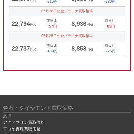
-215円
-380円
06月26日の金プラチナ買取相場
前日比
前日比
22,794
8,936
円/g
円/g
+57円
+83円
06月25日の金プラチナ買取相場
前日比
前日比
22,737
8,853
円/g
円/g
-189円
-226円
色石・ダイヤモンド買取価格
あ行
アクアマリン買取価格
アコヤ真珠買取価格