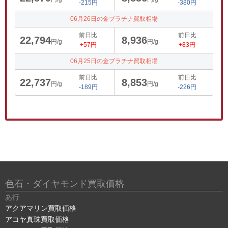
-215円
-380円
06月26日の金プラチナ買取相場
前日比
前日比
22,794
8,936
円/g
円/g
+57円
+83円
06月25日の金プラチナ買取相場
前日比
前日比
22,737
8,853
円/g
円/g
-189円
-226円
色石・ダイヤモンド買取価格
あ行
アクアマリン買取価格
アコヤ真珠買取価格