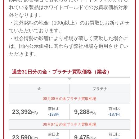
れている製品はホワイトゴールドでのお買取価格対象
外となります。
・海外銘柄の地金（100g以上）のお買取はお断りさせ
ていただいております。
・社会情勢の影響により相場が著しく変動した場合に
は、国内公示価格に関わらず弊社相場を適用させてい
ただきます。
過去31日分の金・プラチナ買取価格（業者）
金
プラチナ
08月08日の金プラチナ買取相場
前日比
前日比
23,392
9,288
円/g
円/g
-198円
-187円
08月07日の金プラチナ買取相場
前日比
前日比
23,590
9,475
円/g
円/g