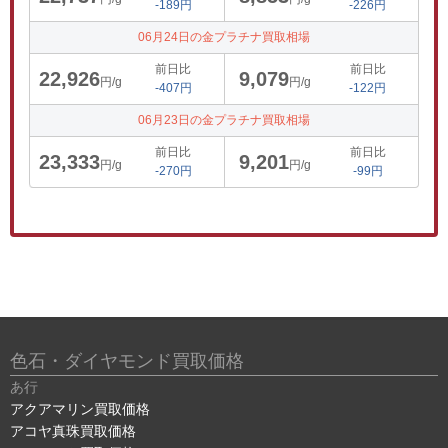
-189円
-226円
06月24日の金プラチナ買取相場
前日比
前日比
22,926
9,079
円/g
円/g
-407円
-122円
06月23日の金プラチナ買取相場
前日比
前日比
23,333
9,201
円/g
円/g
-270円
-99円
色石・ダイヤモンド買取価格
あ行
アクアマリン買取価格
アコヤ真珠買取価格