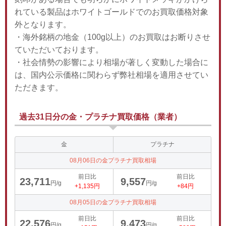
れている製品はホワイトゴールドでのお買取価格対象
外となります。
・海外銘柄の地金（100g以上）のお買取はお断りさせ
ていただいております。
・社会情勢の影響により相場が著しく変動した場合に
は、国内公示価格に関わらず弊社相場を適用させてい
ただきます。
過去31日分の金・プラチナ買取価格（業者）
金
プラチナ
08月06日の金プラチナ買取相場
前日比
前日比
23,711
9,557
円/g
円/g
+1,135円
+84円
08月05日の金プラチナ買取相場
前日比
前日比
22,576
9,473
円/g
円/g