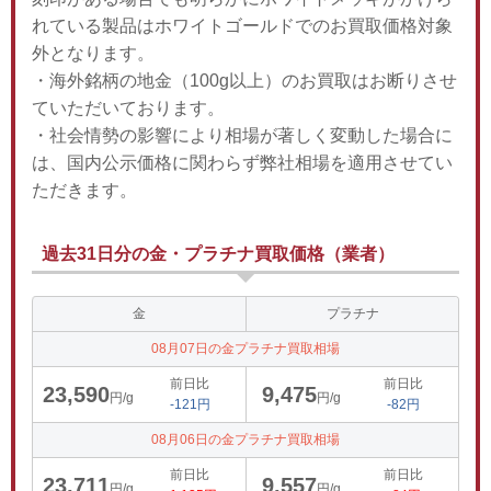
れている製品はホワイトゴールドでのお買取価格対象
外となります。
・海外銘柄の地金（100g以上）のお買取はお断りさせ
ていただいております。
・社会情勢の影響により相場が著しく変動した場合に
は、国内公示価格に関わらず弊社相場を適用させてい
ただきます。
過去31日分の金・プラチナ買取価格（業者）
金
プラチナ
08月07日の金プラチナ買取相場
前日比
前日比
23,590
9,475
円/g
円/g
-121円
-82円
08月06日の金プラチナ買取相場
前日比
前日比
23,711
9,557
円/g
円/g