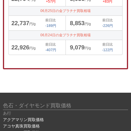
+57円
+83円
06月25日の金プラチナ買取相場
前日比
前日比
22,737
8,853
円/g
円/g
-189円
-226円
06月24日の金プラチナ買取相場
前日比
前日比
22,926
9,079
円/g
円/g
-407円
-122円
色石・ダイヤモンド買取価格
あ行
アクアマリン買取価格
アコヤ真珠買取価格