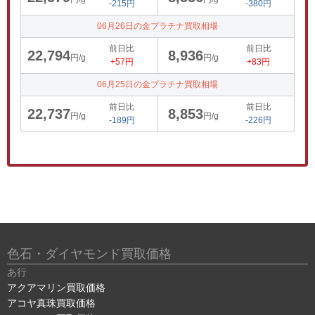
-215円
-380円
06月26日の金プラチナ買取相場
前日比
前日比
22,794
8,936
円/g
円/g
+57円
+83円
06月25日の金プラチナ買取相場
前日比
前日比
22,737
8,853
円/g
円/g
-189円
-226円
色石・ダイヤモンド買取価格
あ行
アクアマリン買取価格
アコヤ真珠買取価格