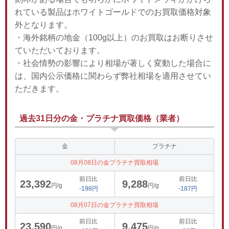
れている製品はホワイトゴールドでのお買取価格対象
外となります。
・海外銘柄の地金（100g以上）のお買取はお断りさせ
ていただいております。
・社会情勢の影響により相場が著しく変動した場合に
は、国内公示価格に関わらず弊社相場を適用させてい
ただきます。
過去31日分の金・プラチナ買取価格（業者）
金
プラチナ
08月08日の金プラチナ買取相場
前日比
前日比
23,392
9,288
円/g
円/g
-198円
-187円
08月07日の金プラチナ買取相場
前日比
前日比
23,590
9,475
円/g
円/g