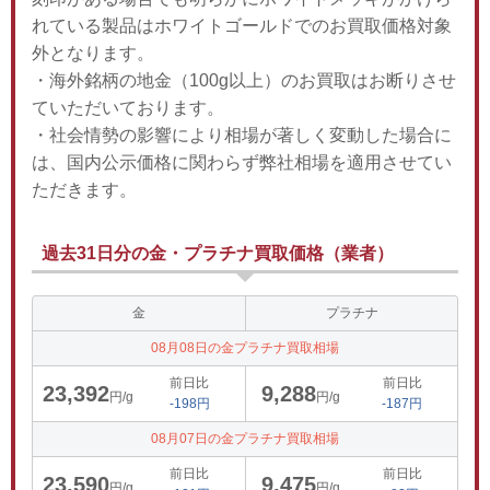
れている製品はホワイトゴールドでのお買取価格対象
外となります。
・海外銘柄の地金（100g以上）のお買取はお断りさせ
ていただいております。
・社会情勢の影響により相場が著しく変動した場合に
は、国内公示価格に関わらず弊社相場を適用させてい
ただきます。
過去31日分の金・プラチナ買取価格（業者）
金
プラチナ
08月08日の金プラチナ買取相場
前日比
前日比
23,392
9,288
円/g
円/g
-198円
-187円
08月07日の金プラチナ買取相場
前日比
前日比
23,590
9,475
円/g
円/g