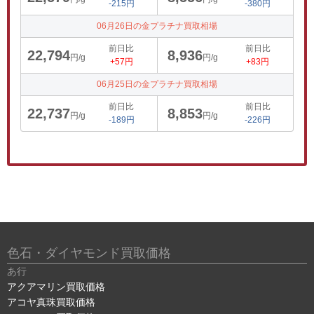
-215円
-380円
06月26日の金プラチナ買取相場
前日比
前日比
22,794
8,936
円/g
円/g
+57円
+83円
06月25日の金プラチナ買取相場
前日比
前日比
22,737
8,853
円/g
円/g
-189円
-226円
色石・ダイヤモンド買取価格
あ行
アクアマリン買取価格
アコヤ真珠買取価格