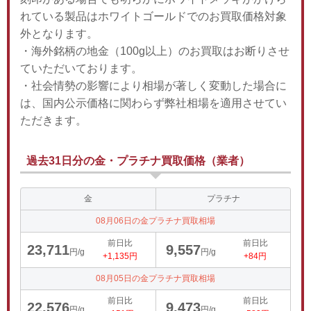
れている製品はホワイトゴールドでのお買取価格対象
外となります。
・海外銘柄の地金（100g以上）のお買取はお断りさせ
ていただいております。
・社会情勢の影響により相場が著しく変動した場合に
は、国内公示価格に関わらず弊社相場を適用させてい
ただきます。
過去31日分の金・プラチナ買取価格（業者）
金
プラチナ
08月06日の金プラチナ買取相場
前日比
前日比
23,711
9,557
円/g
円/g
+1,135円
+84円
08月05日の金プラチナ買取相場
前日比
前日比
22,576
9,473
円/g
円/g