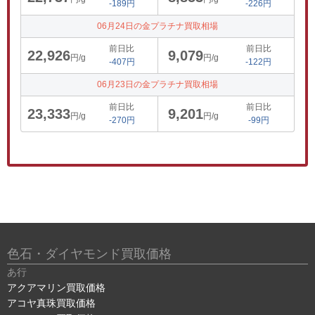
-189円
-226円
06月24日の金プラチナ買取相場
前日比
前日比
22,926
9,079
円/g
円/g
-407円
-122円
06月23日の金プラチナ買取相場
前日比
前日比
23,333
9,201
円/g
円/g
-270円
-99円
色石・ダイヤモンド買取価格
あ行
アクアマリン買取価格
アコヤ真珠買取価格