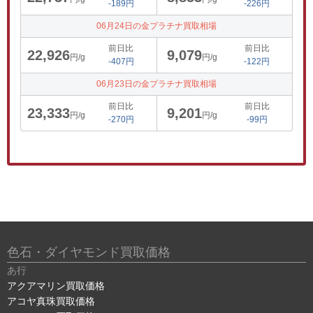
-189円
-226円
06月24日の金プラチナ買取相場
前日比
前日比
22,926
9,079
円/g
円/g
-407円
-122円
06月23日の金プラチナ買取相場
前日比
前日比
23,333
9,201
円/g
円/g
-270円
-99円
色石・ダイヤモンド買取価格
あ行
アクアマリン買取価格
アコヤ真珠買取価格