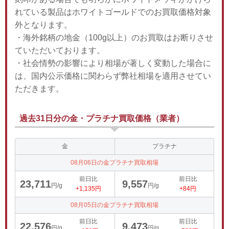
れている製品はホワイトゴールドでのお買取価格対象
外となります。
・海外銘柄の地金（100g以上）のお買取はお断りさせ
ていただいております。
・社会情勢の影響により相場が著しく変動した場合に
は、国内公示価格に関わらず弊社相場を適用させてい
ただきます。
過去31日分の金・プラチナ買取価格（業者）
金
プラチナ
08月06日の金プラチナ買取相場
前日比
前日比
23,711
9,557
円/g
円/g
+1,135円
+84円
08月05日の金プラチナ買取相場
前日比
前日比
22,576
9,473
円/g
円/g