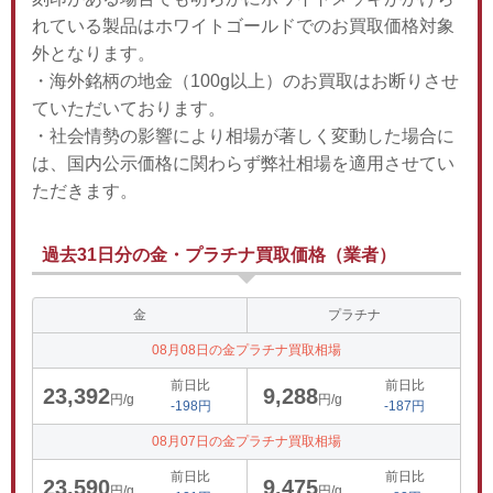
れている製品はホワイトゴールドでのお買取価格対象
外となります。
・海外銘柄の地金（100g以上）のお買取はお断りさせ
ていただいております。
・社会情勢の影響により相場が著しく変動した場合に
は、国内公示価格に関わらず弊社相場を適用させてい
ただきます。
過去31日分の金・プラチナ買取価格（業者）
金
プラチナ
08月08日の金プラチナ買取相場
前日比
前日比
23,392
9,288
円/g
円/g
-198円
-187円
08月07日の金プラチナ買取相場
前日比
前日比
23,590
9,475
円/g
円/g