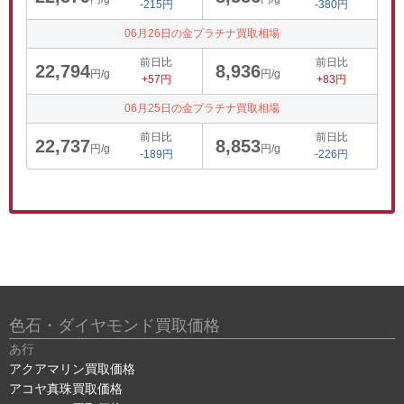
-215円
-380円
06月26日の金プラチナ買取相場
前日比
前日比
22,794
8,936
円/g
円/g
+57円
+83円
06月25日の金プラチナ買取相場
前日比
前日比
22,737
8,853
円/g
円/g
-189円
-226円
色石・ダイヤモンド買取価格
あ行
アクアマリン買取価格
アコヤ真珠買取価格