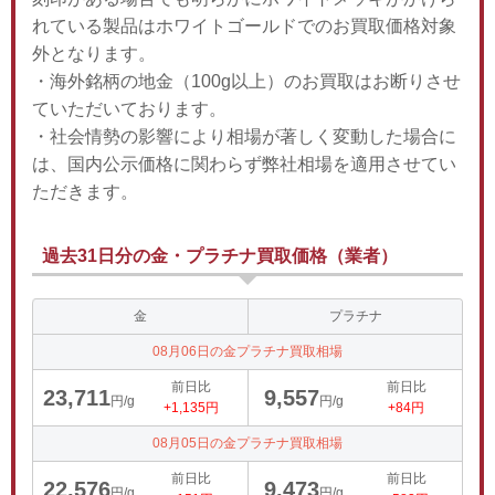
れている製品はホワイトゴールドでのお買取価格対象
外となります。
・海外銘柄の地金（100g以上）のお買取はお断りさせ
ていただいております。
・社会情勢の影響により相場が著しく変動した場合に
は、国内公示価格に関わらず弊社相場を適用させてい
ただきます。
過去31日分の金・プラチナ買取価格（業者）
金
プラチナ
08月06日の金プラチナ買取相場
前日比
前日比
23,711
9,557
円/g
円/g
+1,135円
+84円
08月05日の金プラチナ買取相場
前日比
前日比
22,576
9,473
円/g
円/g