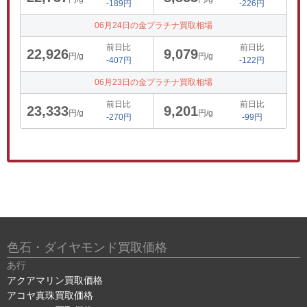
-189円
-226円
06月24日の金プラチナ買取相場
前日比
前日比
22,926
9,079
円/g
円/g
-407円
-122円
06月23日の金プラチナ買取相場
前日比
前日比
23,333
9,201
円/g
円/g
-270円
-99円
色石・ダイヤモンド買取価格
あ行
アクアマリン買取価格
アコヤ真珠買取価格