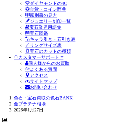
ダイヤモンドの4C
金貨・コイン辞典
鑑別書の見方
ジュエリー刻印一覧
宝石業界用語集
宝石図鑑
キャラ引き・石引き表
リングサイズ表
宝石のカットの種類
カスタマーサポート
個人様からのお買取
よくある質問
アクセス
サイトマップ
お問い合わせ
色石・宝石買取の色石BANK
金プラチナ相場
2026年1月27日