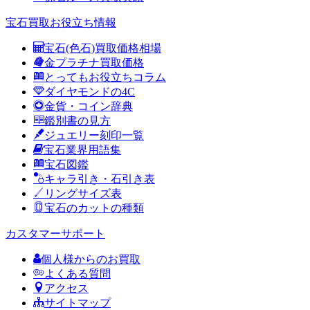
宝石買取お役立ち情報
宝石(色石)買取価格相場
金プラチナ買取価格
とってもお役立ちコラム
ダイヤモンドの4C
金貨・コイン辞典
鑑別書の見方
ジュエリー刻印一覧
宝石業界用語集
宝石図鑑
キャラ引き・石引き表
リングサイズ表
宝石のカットの種類
カスタマーサポート
個人様からのお買取
よくある質問
アクセス
サイトマップ