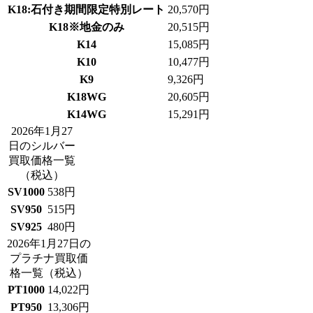
K18:石付き期間限定特別レート
20,570
円
K18※地金のみ
20,515
円
K14
15,085
円
K10
10,477
円
K9
9,326
円
K18WG
20,605
円
K14WG
15,291
円
2026年1月27
日のシルバー
買取価格一覧
（税込）
SV1000
538
円
SV950
515
円
SV925
480
円
2026年1月27日の
プラチナ買取価
格一覧
（税込）
PT1000
14,022
円
PT950
13,306
円