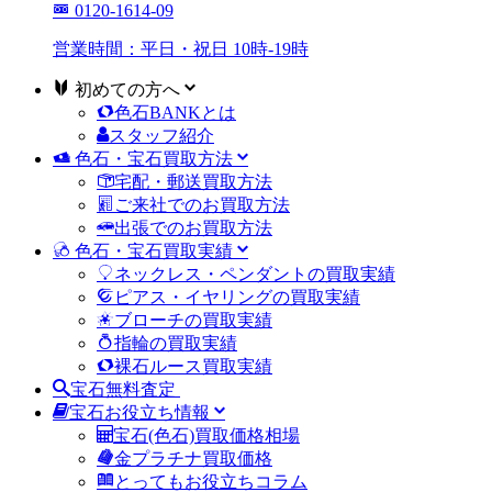
0120-1614-09
営業時間：平日・祝日 10時-19時
初めての方へ
色石BANKとは
スタッフ紹介
色石・宝石買取方法
宅配・郵送買取方法
ご来社でのお買取方法
出張でのお買取方法
色石・宝石買取実績
ネックレス・ペンダントの買取実績
ピアス・イヤリングの買取実績
ブローチの買取実績
指輪の買取実績
裸石ルース買取実績
宝石無料査定
宝石お役立ち情報
宝石(色石)買取価格相場
金プラチナ買取価格
とってもお役立ちコラム