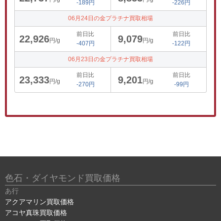
-189円
-226円
06月24日の金プラチナ買取相場
前日比
前日比
22,926
9,079
円/g
円/g
-407円
-122円
06月23日の金プラチナ買取相場
前日比
前日比
23,333
9,201
円/g
円/g
-270円
-99円
色石・ダイヤモンド買取価格
あ行
アクアマリン買取価格
アコヤ真珠買取価格