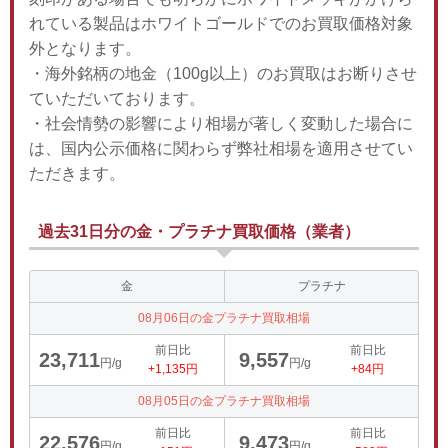
れている製品はホワイトゴールドでのお買取価格対象
外となります。
・海外銘柄の地金（100g以上）のお買取はお断りさせ
ていただいております。
・社会情勢の影響により相場が著しく変動した場合に
は、国内公示価格に関わらず弊社相場を適用させてい
ただきます。
過去31日分の金・プラチナ買取価格（業者）
金
プラチナ
08月06日の金プラチナ買取相場
前日比
前日比
23,711
9,557
円/g
円/g
+1,135円
+84円
08月05日の金プラチナ買取相場
前日比
前日比
22,576
9,473
円/g
円/g