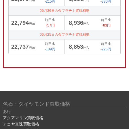
-215円
-380円
06月26日の金プラチナ買取相場
前日比
前日比
22,794
8,936
円/g
円/g
+57円
+83円
06月25日の金プラチナ買取相場
前日比
前日比
22,737
8,853
円/g
円/g
-189円
-226円
色石・ダイヤモンド買取価格
あ行
アクアマリン買取価格
アコヤ真珠買取価格