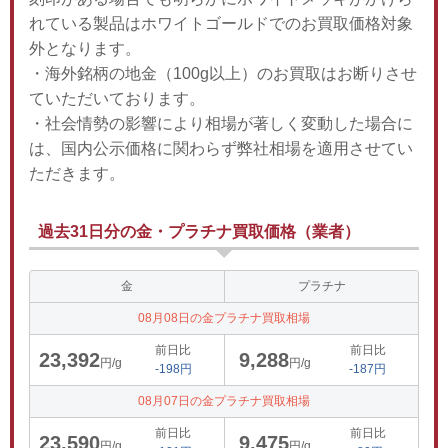
れている製品はホワイトゴールドでのお買取価格対象
外となります。
・海外銘柄の地金（100g以上）のお買取はお断りさせ
ていただいております。
・社会情勢の影響により相場が著しく変動した場合に
は、国内公示価格に関わらず弊社相場を適用させてい
ただきます。
過去31日分の金・プラチナ買取価格（業者）
金
プラチナ
08月08日の金プラチナ買取相場
前日比
前日比
23,392
9,288
円/g
円/g
-198円
-187円
08月07日の金プラチナ買取相場
前日比
前日比
23,590
9,475
円/g
円/g