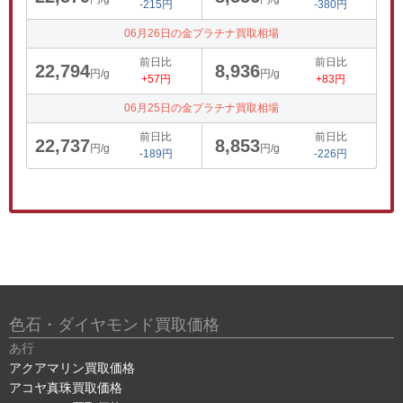
-215円
-380円
06月26日の金プラチナ買取相場
前日比
前日比
22,794
8,936
円/g
円/g
+57円
+83円
06月25日の金プラチナ買取相場
前日比
前日比
22,737
8,853
円/g
円/g
-189円
-226円
色石・ダイヤモンド買取価格
あ行
アクアマリン買取価格
アコヤ真珠買取価格