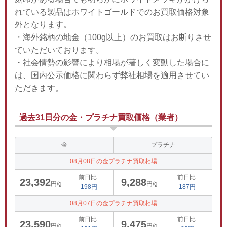
れている製品はホワイトゴールドでのお買取価格対象
外となります。
・海外銘柄の地金（100g以上）のお買取はお断りさせ
ていただいております。
・社会情勢の影響により相場が著しく変動した場合に
は、国内公示価格に関わらず弊社相場を適用させてい
ただきます。
過去31日分の金・プラチナ買取価格（業者）
金
プラチナ
08月08日の金プラチナ買取相場
前日比
前日比
23,392
9,288
円/g
円/g
-198円
-187円
08月07日の金プラチナ買取相場
前日比
前日比
23,590
9,475
円/g
円/g