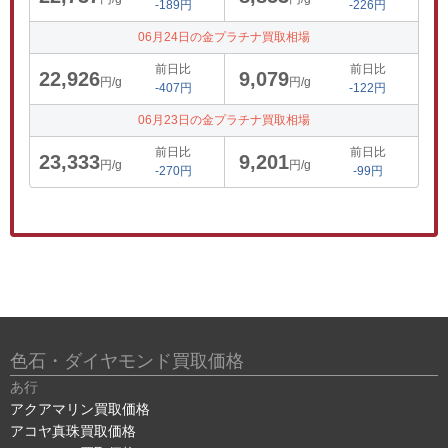
-189円
-226円
06月24日の金プラチナ買取相場
前日比
前日比
22,926
9,079
円/g
円/g
-407円
-122円
06月23日の金プラチナ買取相場
前日比
前日比
23,333
9,201
円/g
円/g
-270円
-99円
色石・ダイヤモンド買取価格
あ行
アクアマリン買取価格
アコヤ真珠買取価格