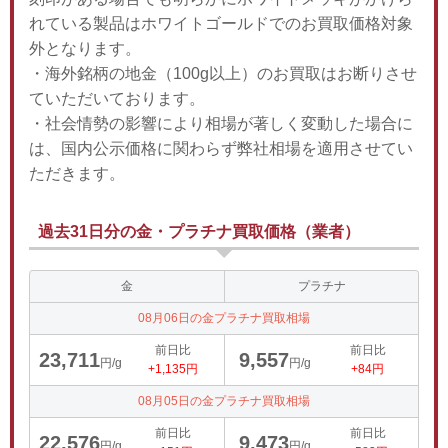
れている製品はホワイトゴールドでのお買取価格対象
外となります。
・海外銘柄の地金（100g以上）のお買取はお断りさせ
ていただいております。
・社会情勢の影響により相場が著しく変動した場合に
は、国内公示価格に関わらず弊社相場を適用させてい
ただきます。
過去31日分の金・プラチナ買取価格（業者）
金
プラチナ
08月06日の金プラチナ買取相場
前日比
前日比
23,711
9,557
円/g
円/g
+1,135円
+84円
08月05日の金プラチナ買取相場
前日比
前日比
22,576
9,473
円/g
円/g