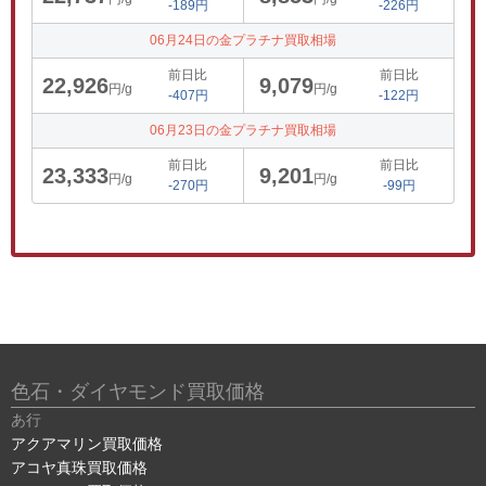
-189円
-226円
06月24日の金プラチナ買取相場
前日比
前日比
22,926
9,079
円/g
円/g
-407円
-122円
06月23日の金プラチナ買取相場
前日比
前日比
23,333
9,201
円/g
円/g
-270円
-99円
色石・ダイヤモンド買取価格
あ行
アクアマリン買取価格
アコヤ真珠買取価格