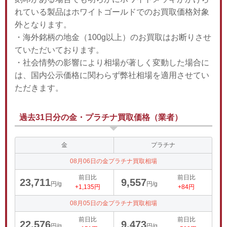
れている製品はホワイトゴールドでのお買取価格対象
外となります。
・海外銘柄の地金（100g以上）のお買取はお断りさせ
ていただいております。
・社会情勢の影響により相場が著しく変動した場合に
は、国内公示価格に関わらず弊社相場を適用させてい
ただきます。
過去31日分の金・プラチナ買取価格（業者）
金
プラチナ
08月06日の金プラチナ買取相場
前日比
前日比
23,711
9,557
円/g
円/g
+1,135円
+84円
08月05日の金プラチナ買取相場
前日比
前日比
22,576
9,473
円/g
円/g