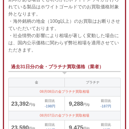
れている製品はホワイトゴールドでのお買取価格対象
外となります。
・海外銘柄の地金（100g以上）のお買取はお断りさせ
ていただいております。
・社会情勢の影響により相場が著しく変動した場合に
は、国内公示価格に関わらず弊社相場を適用させてい
ただきます。
過去31日分の金・プラチナ買取価格（業者）
金
プラチナ
08月08日の金プラチナ買取相場
前日比
前日比
23,392
9,288
円/g
円/g
-198円
-187円
08月07日の金プラチナ買取相場
前日比
前日比
23,590
9,475
円/g
円/g