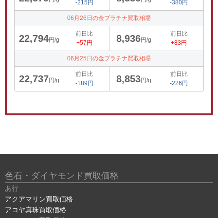
-215円
-380円
06月26日の金プラチナ買取相場
前日比
前日比
22,794
8,936
円/g
円/g
+57円
+83円
06月25日の金プラチナ買取相場
前日比
前日比
22,737
8,853
円/g
円/g
-189円
-226円
色石・ダイヤモンド買取価格
あ行
アクアマリン買取価格
アコヤ真珠買取価格