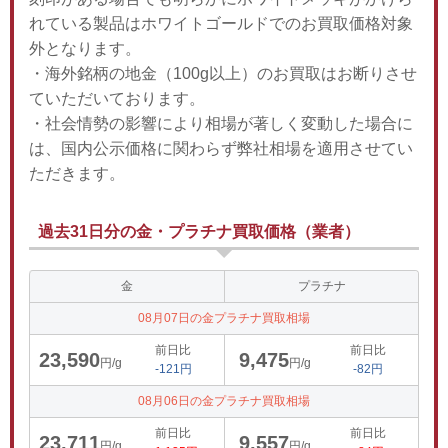
れている製品はホワイトゴールドでのお買取価格対象
外となります。
・海外銘柄の地金（100g以上）のお買取はお断りさせ
ていただいております。
・社会情勢の影響により相場が著しく変動した場合に
は、国内公示価格に関わらず弊社相場を適用させてい
ただきます。
過去31日分の金・プラチナ買取価格（業者）
金
プラチナ
08月07日の金プラチナ買取相場
前日比
前日比
23,590
9,475
円/g
円/g
-121円
-82円
08月06日の金プラチナ買取相場
前日比
前日比
23,711
9,557
円/g
円/g