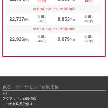
+57円
+83円
06月25日の金プラチナ買取相場
前日比
前日比
22,737
8,853
円/g
円/g
-189円
-226円
06月24日の金プラチナ買取相場
前日比
前日比
22,926
9,079
円/g
円/g
-407円
-122円
色石・ダイヤモンド買取価格
あ行
アクアマリン買取価格
アコヤ真珠買取価格