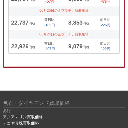
+57円
+83円
06月25日の金プラチナ買取相場
前日比
前日比
22,737
8,853
円/g
円/g
-189円
-226円
06月24日の金プラチナ買取相場
前日比
前日比
22,926
9,079
円/g
円/g
-407円
-122円
色石・ダイヤモンド買取価格
あ行
アクアマリン買取価格
アコヤ真珠買取価格