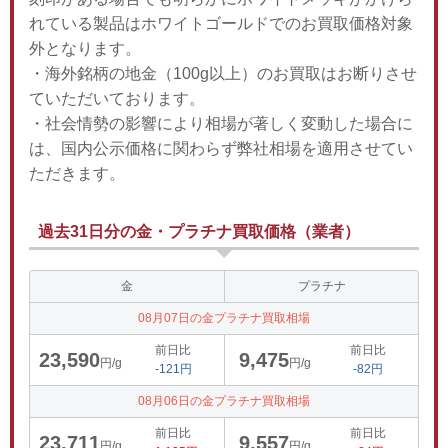
れている製品はホワイトゴールドでのお買取価格対象
外となります。
・海外銘柄の地金（100g以上）のお買取はお断りさせ
ていただいております。
・社会情勢の影響により相場が著しく変動した場合に
は、国内公示価格に関わらず弊社相場を適用させてい
ただきます。
過去31日分の金・プラチナ買取価格（業者）
金
プラチナ
08月07日の金プラチナ買取相場
前日比
前日比
23,590
9,475
円/g
円/g
-121円
-82円
08月06日の金プラチナ買取相場
前日比
前日比
23,711
9,557
円/g
円/g