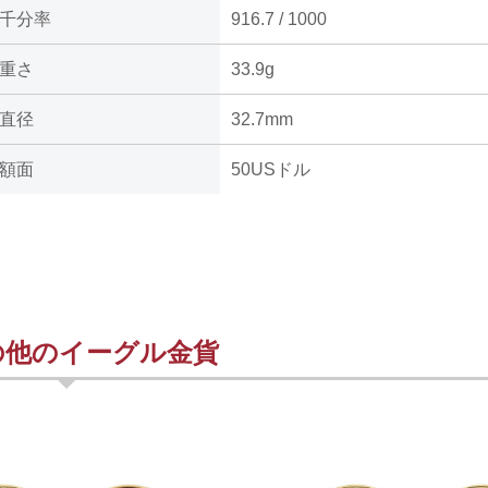
千分率
916.7 / 1000
重さ
33.9g
直径
32.7mm
額面
50USドル
の他のイーグル金貨