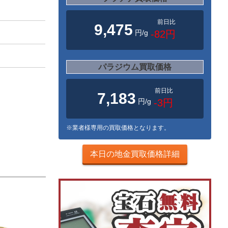
前日比
9,475
円/g
-82円
パラジウム買取価格
前日比
7,183
円/g
-3円
※業者様専用の買取価格となります。
本日の地金買取価格詳細