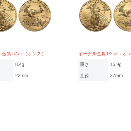
金貨1/4oz（オンス）
イーグル金貨1/2oz（オ
8.4g
重さ
16.9g
22mm
直径
27mm