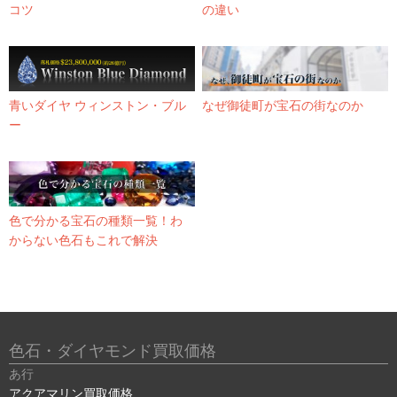
コツ
の違い
青いダイヤ ウィンストン・ブル
なぜ御徒町が宝石の街なのか
ー
色で分かる宝石の種類一覧！わ
からない色石もこれで解決
色石・ダイヤモンド買取価格
あ行
アクアマリン買取価格