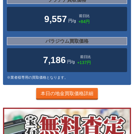
前日比
9,557
円/g
+84円
パラジウム買取価格
前日比
7,186
円/g
+137円
※業者様専用の買取価格となります。
本日の地金買取価格詳細