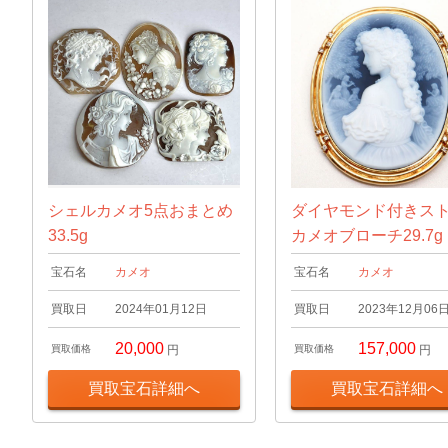
シェルカメオ5点おまとめ
ダイヤモンド付きス
33.5g
カメオブローチ29.7g
宝石名
カメオ
宝石名
カメオ
買取日
2024年01月12日
買取日
2023年12月06
20,000
157,000
買取価格
円
買取価格
円
買取宝石詳細へ
買取宝石詳細へ