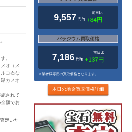
前日比
9,557
円/g
+84円
パラジウム買取価格
た。
前日比
7,186
ます。
円/g
+137円
カメオ（メ
トルコ石な
※業者様専用の買取価格となります。
珊瑚カメオ
本日の地金買取価格詳細
が施されて
の金額でお
り査定いた