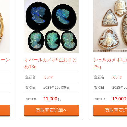
トーン
オパールカメオ5点おまと
シェルカメオ4
め13g
25g
宝石名
カメオ
宝石名
カメオ
日
買取日
2023年10月30日
買取日
2023年0
11,000
13,000
買取価格
円
買取価格
買取宝石詳細へ
買取宝石