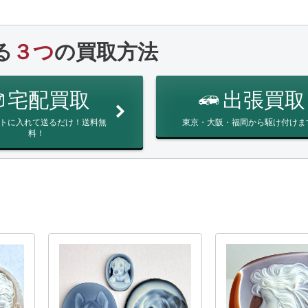
る
３つ
の買取方法
宅配買取
出張買取
トに入れて送るだけ！送料無
東京・大阪・福岡から駆け付けま
料！