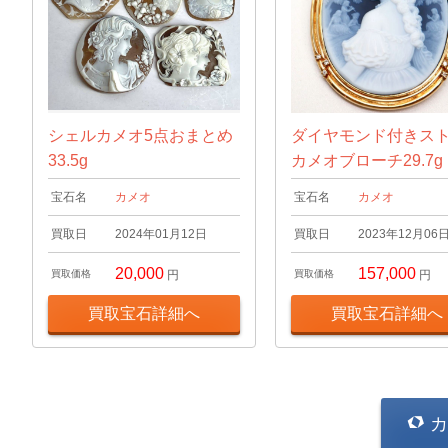
シェルカメオ5点おまとめ
ダイヤモンド付きス
33.5g
カメオブローチ29.7g
宝石名
カメオ
宝石名
カメオ
買取日
2024年01月12日
買取日
2023年12月06
20,000
157,000
買取価格
円
買取価格
円
買取宝石詳細へ
買取宝石詳細へ
カ