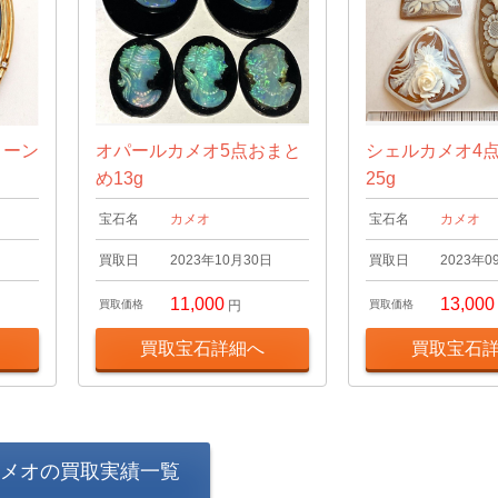
トーン
オパールカメオ5点おまと
シェルカメオ4
め13g
25g
宝石名
カメオ
宝石名
カメオ
日
買取日
2023年10月30日
買取日
2023年0
11,000
13,000
買取価格
円
買取価格
買取宝石詳細へ
買取宝石
メオの買取実績一覧