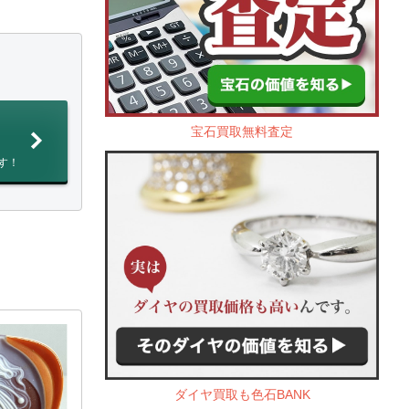
宝石買取無料査定
す！
ダイヤ買取も色石BANK