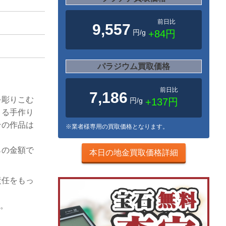
前日比
9,557
円/g
+84円
パラジウム買取価格
前日比
7,186
を彫りこむ
円/g
+137円
よる手作り
その作品は
※業者様専用の買取価格となります。
らの金額で
本日の地金買取価格詳細
責任をもっ
い。