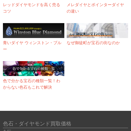
レッドダイヤモンドを高く売る
メレダイヤとポインターダイヤ
コツ
の違い
青いダイヤ ウィンストン・ブル
なぜ御徒町が宝石の街なのか
ー
色で分かる宝石の種類一覧！わ
からない色石もこれで解決
色石・ダイヤモンド買取価格