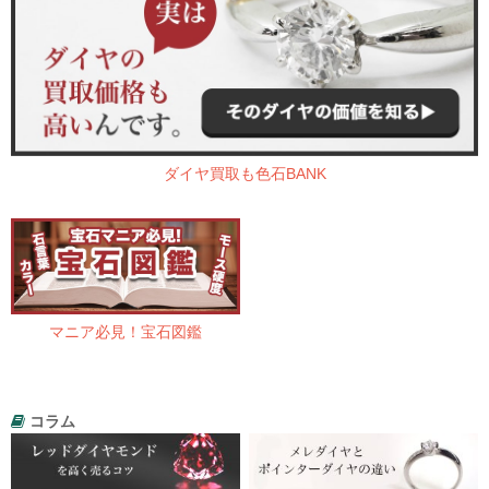
ダイヤ買取も色石BANK
マニア必見！宝石図鑑
コラム