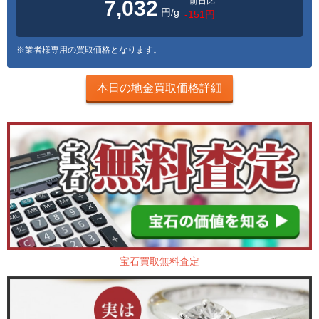
前日比
7,032
円/g
-151円
※業者様専用の買取価格となります。
本日の地金買取価格詳細
宝石買取無料査定