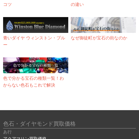
コツ
の違い
青いダイヤ ウィンストン・ブル
なぜ御徒町が宝石の街なのか
ー
色で分かる宝石の種類一覧！わ
からない色石もこれで解決
色石・ダイヤモンド買取価格
あ行
アクアマリン買取価格