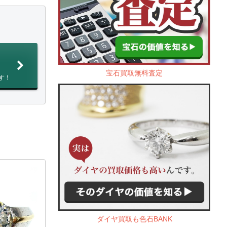
宝石買取無料査定
す！
ダイヤ買取も色石BANK