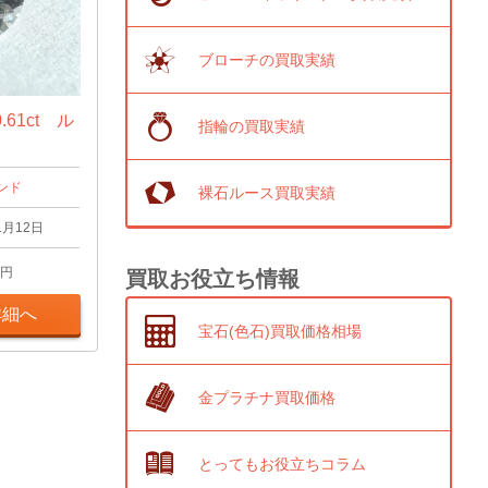
ブローチの買取実績
61ct ル
指輪の買取実績
ンド
裸石ルース買取実績
1月12日
円
買取お役立ち情報
詳細へ
宝石(色石)買取価格相場
金プラチナ買取価格
とってもお役立ちコラム