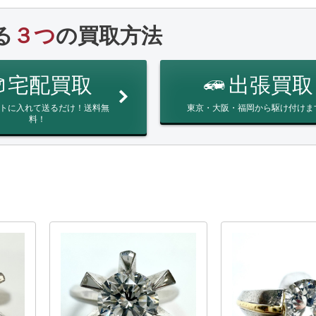
る
３つ
の買取方法
宅配買取
出張買取
トに入れて送るだけ！送料無
東京・大阪・福岡から駆け付けま
料！