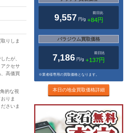
前日比
9,557
円/g
+84円
パラジウム買取価格
買取りしま
前日比
7,186
でしたが、
円/g
+137円
、アクセサ
為、高価買
※業者様専用の買取価格となります。
本日の地金買取価格詳細
多角的な視
ておりま
くださいま