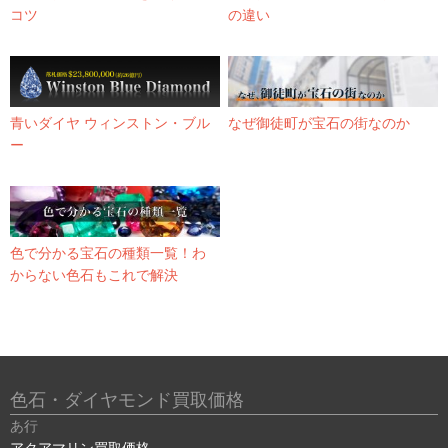
コツ
の違い
青いダイヤ ウィンストン・ブル
なぜ御徒町が宝石の街なのか
ー
色で分かる宝石の種類一覧！わ
からない色石もこれで解決
色石・ダイヤモンド買取価格
あ行
アクアマリン買取価格