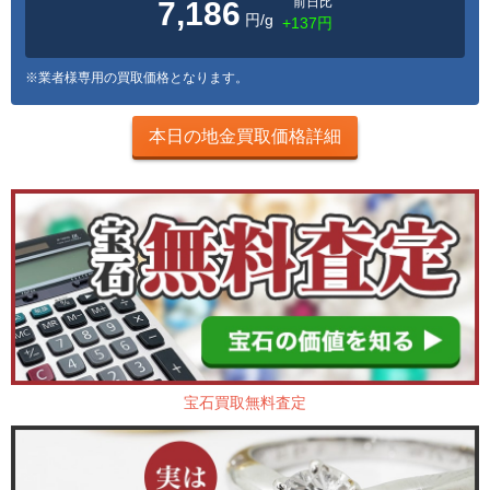
前日比
7,186
円/g
+137円
※業者様専用の買取価格となります。
本日の地金買取価格詳細
宝石買取無料査定