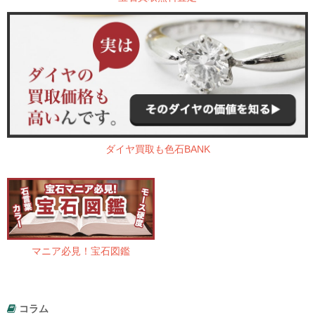
ダイヤ買取も色石BANK
マニア必見！宝石図鑑
コラム