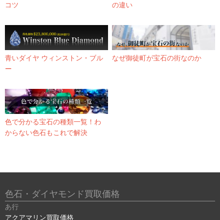
コツ
の違い
青いダイヤ ウィンストン・ブル
なぜ御徒町が宝石の街なのか
ー
色で分かる宝石の種類一覧！わ
からない色石もこれで解決
色石・ダイヤモンド買取価格
あ行
アクアマリン買取価格