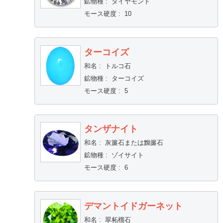
鉱物種
:
ダイヤモンド
モース硬度
:
10
ターコイズ
和名
:
トルコ石
鉱物種
:
ターコイズ
モース硬度
:
5
タンザナイト
和名
:
灰簾石または黝簾石
鉱物種
:
ゾイサイト
モース硬度
:
6
デマントイドガーネット
和名
:
翠柘榴石