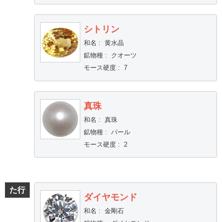
シトリン
和名
:
黄水晶
鉱物種
:
クオーツ
モース硬度
:
7
真珠
和名
:
真珠
鉱物種
:
パール
モース硬度
:
2
た行
ダイヤモンド
和名
:
金剛石