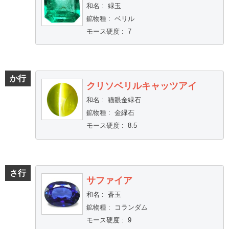
和名
:
緑玉
鉱物種
:
ベリル
モース硬度
:
7
か行
クリソベリルキャッツアイ
和名
:
猫眼金緑石
鉱物種
:
金緑石
モース硬度
:
8.5
さ行
サファイア
和名
:
蒼玉
鉱物種
:
コランダム
モース硬度
:
9