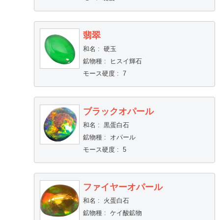
翡翠
和名
:
硬玉
鉱物種
:
ヒスイ輝石
モース硬度
:
7
ブラックオパール
和名
:
黒蛋白石
鉱物種
:
オパール
モース硬度
:
5
ファイヤーオパール
和名
:
火蛋白石
鉱物種
:
ケイ酸鉱物