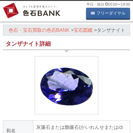
平日・祝日
10:00
〜
19:00
フリーダイヤル
色石・宝石買取の色石BANK
宝石図鑑
タンザナイト
タンザナイト詳細
灰簾石または黝簾石(かいれんせまたはゆ
和名