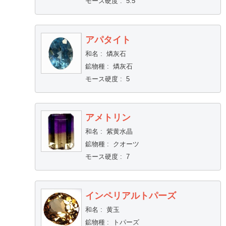
モース硬度
:
5.5
アパタイト
和名
:
燐灰石
鉱物種
:
燐灰石
モース硬度
:
5
アメトリン
和名
:
紫黄水晶
鉱物種
:
クオーツ
モース硬度
:
7
インペリアルトパーズ
和名
:
黄玉
鉱物種
:
トパーズ