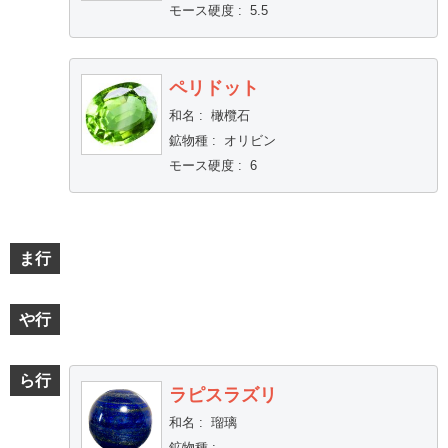
モース硬度
:
5.5
ペリドット
和名
:
橄欖石
鉱物種
:
オリビン
モース硬度
:
6
ま行
や行
ら行
ラピスラズリ
和名
:
瑠璃
鉱物種
: