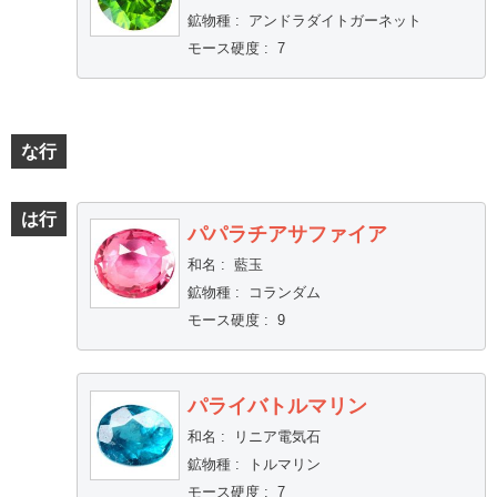
鉱物種
:
アンドラダイトガーネット
モース硬度
:
7
な行
は行
パパラチアサファイア
和名
:
藍玉
鉱物種
:
コランダム
モース硬度
:
9
パライバトルマリン
和名
:
リニア電気石
鉱物種
:
トルマリン
モース硬度
:
7