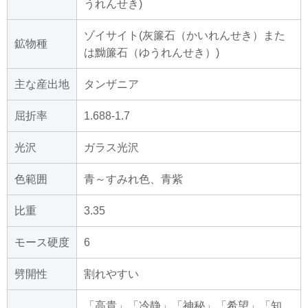
うれんせき)
ゾイサイト(灰簾石（かいれんせき）また
鉱物種
は黝簾石（ゆうれんせき）)
主な産出地
タンザニア
屈折率
1.688-1.7
光沢
ガラス光沢
色範囲
青～すみれ色、青紫
比重
3.35
モース硬度
6
劈開性
割れやすい
「高貴」「冷静」「神秘」「希望」「知