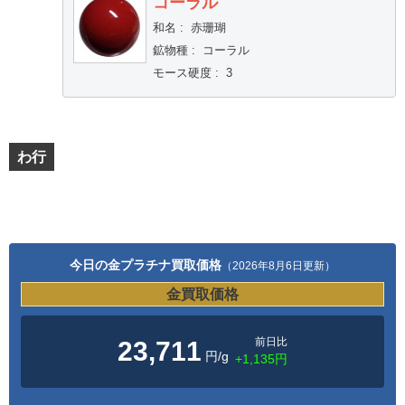
コーラル
和名
:
赤珊瑚
鉱物種
:
コーラル
モース硬度
:
3
わ行
今日の金プラチナ買取価格
（2026年8月6日更新）
金買取価格
前日比
23,711
円/g
+1,135円