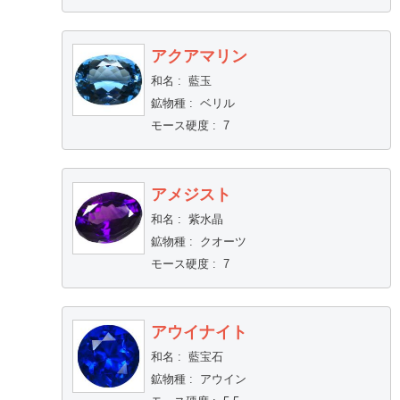
アクアマリン
和名
:
藍玉
鉱物種
:
ベリル
モース硬度
:
7
アメジスト
和名
:
紫水晶
鉱物種
:
クオーツ
モース硬度
:
7
アウイナイト
和名
:
藍宝石
鉱物種
:
アウイン