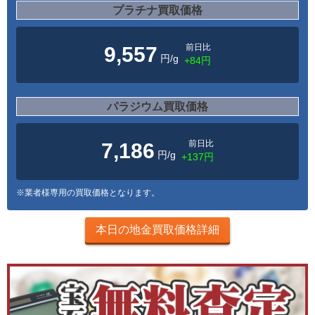
プラチナ買取価格
前日比
9,557
円/g
+84円
パラジウム買取価格
前日比
7,186
円/g
+137円
※業者様専用の買取価格となります。
本日の地金買取価格詳細