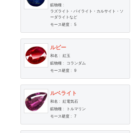
鉱物種
:
ラズライト・パイライト・カルサイト・ソ
ーダライトなど
モース硬度
:
5
ルビー
和名
:
紅玉
鉱物種
:
コランダム
モース硬度
:
9
ルベライト
和名
:
紅電気石
鉱物種
:
トルマリン
モース硬度
:
7