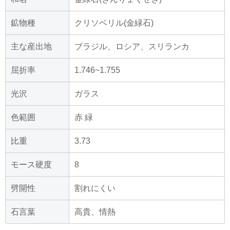
鉱物種
クリソベリル(金緑石)
主な産出地
ブラジル、ロシア、スリランカ
屈折率
1.746~1.755
光沢
ガラス
色範囲
赤 緑
比重
3.73
モース硬度
8
劈開性
割れにくい
石言葉
高貴、情熱