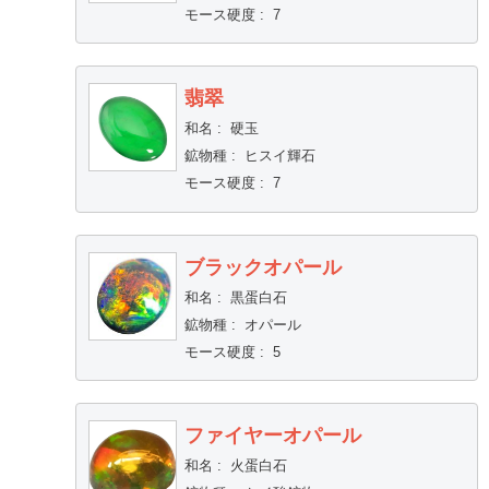
モース硬度
:
7
翡翠
和名
:
硬玉
鉱物種
:
ヒスイ輝石
モース硬度
:
7
ブラックオパール
和名
:
黒蛋白石
鉱物種
:
オパール
モース硬度
:
5
ファイヤーオパール
和名
:
火蛋白石