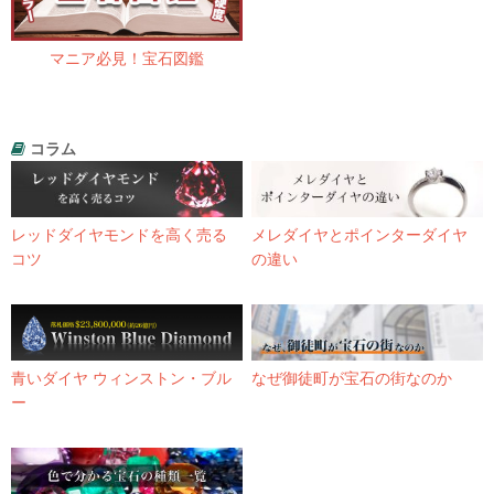
マニア必見！宝石図鑑
コラム
レッドダイヤモンドを高く売る
メレダイヤとポインターダイヤ
コツ
の違い
青いダイヤ ウィンストン・ブル
なぜ御徒町が宝石の街なのか
ー