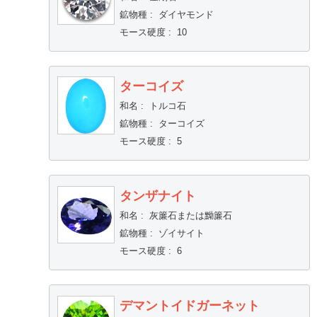
鉱物種
:
ダイヤモンド
モース硬度
:
10
ターコイズ
和名
:
トルコ石
鉱物種
:
ターコイズ
モース硬度
:
5
タンザナイト
和名
:
灰簾石または黝簾石
鉱物種
:
ゾイサイト
モース硬度
:
6
デマントイドガーネット