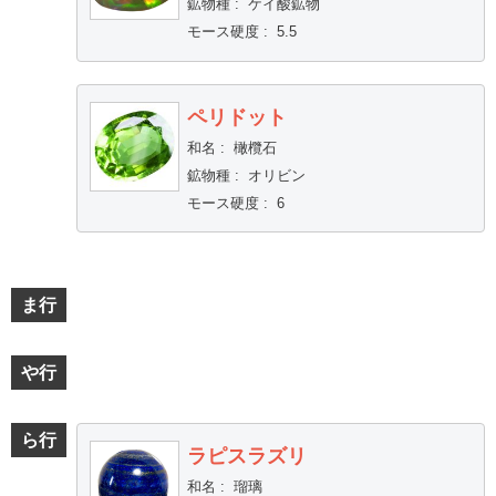
鉱物種
:
ケイ酸鉱物
モース硬度
:
5.5
ペリドット
和名
:
橄欖石
鉱物種
:
オリビン
モース硬度
:
6
ま行
や行
ら行
ラピスラズリ
和名
:
瑠璃