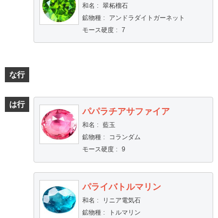
和名
:
翠柘榴石
鉱物種
:
アンドラダイトガーネット
モース硬度
:
7
な行
は行
パパラチアサファイア
和名
:
藍玉
鉱物種
:
コランダム
モース硬度
:
9
パライバトルマリン
和名
:
リニア電気石
鉱物種
:
トルマリン