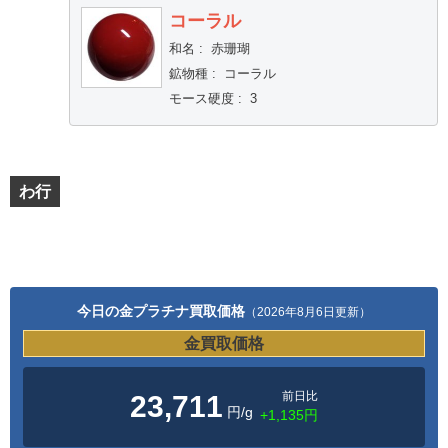
コーラル
和名
:
赤珊瑚
鉱物種
:
コーラル
モース硬度
:
3
わ行
今日の金プラチナ買取価格
（2026年8月6日更新）
金買取価格
前日比
23,711
円/g
+1,135円