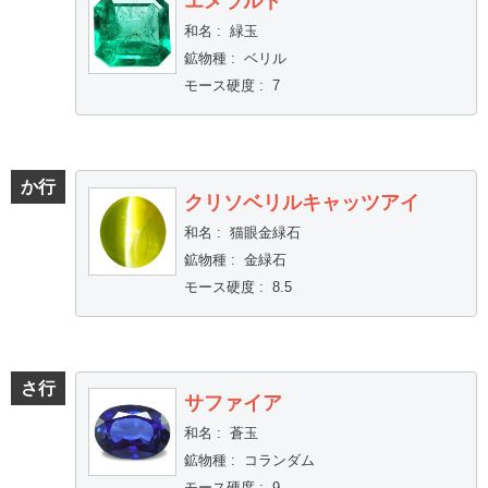
エメラルド
和名
:
緑玉
鉱物種
:
ベリル
モース硬度
:
7
か行
クリソベリルキャッツアイ
和名
:
猫眼金緑石
鉱物種
:
金緑石
モース硬度
:
8.5
さ行
サファイア
和名
:
蒼玉
鉱物種
:
コランダム
モース硬度
:
9