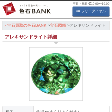
平日・祝日
10:00
〜
19:00
フリーダイヤル
石・宝石買取の色石BANK
宝石図鑑
アレキサンドライト
アレキサンドライト詳細
和名
金緑石(きんりょくせき)