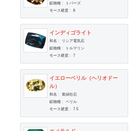
鉱物種
:
トパーズ
モース硬度
:
8
インディゴライト
和名
:
リシア電気石
鉱物種
:
トルマリン
モース硬度
:
7
イエローベリル（ヘリオドー
ル）
和名
:
黄緑柱石
鉱物種
:
ベリル
モース硬度
:
7.5