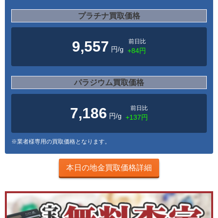
プラチナ買取価格
前日比
9,557
円/g
+84円
パラジウム買取価格
前日比
7,186
円/g
+137円
※業者様専用の買取価格となります。
本日の地金買取価格詳細