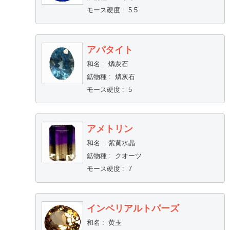
モース硬度
:
5.5
アパタイト
和名
:
燐灰石
鉱物種
:
燐灰石
モース硬度
:
5
アメトリン
和名
:
紫黄水晶
鉱物種
:
クオーツ
モース硬度
:
7
インペリアルトパーズ
和名
:
黄玉