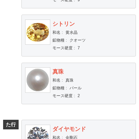
シトリン
和名
:
黄水晶
鉱物種
:
クオーツ
モース硬度
:
7
真珠
和名
:
真珠
鉱物種
:
パール
モース硬度
:
2
た行
ダイヤモンド
和名
:
金剛石