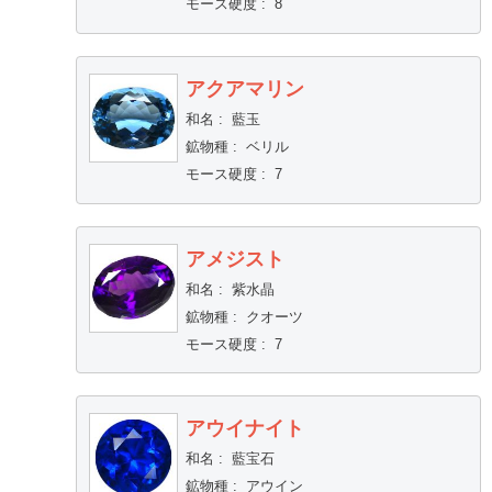
モース硬度
:
8
アクアマリン
和名
:
藍玉
鉱物種
:
ベリル
モース硬度
:
7
アメジスト
和名
:
紫水晶
鉱物種
:
クオーツ
モース硬度
:
7
アウイナイト
和名
:
藍宝石
鉱物種
:
アウイン