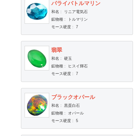
パライバトルマリン
和名
:
リニア電気石
鉱物種
:
トルマリン
モース硬度
:
7
翡翠
和名
:
硬玉
鉱物種
:
ヒスイ輝石
モース硬度
:
7
ブラックオパール
和名
:
黒蛋白石
鉱物種
:
オパール
モース硬度
:
5