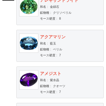
アレキサンドライト
和名
:
金緑石
鉱物種
:
クリソベリル
モース硬度
:
8
アクアマリン
和名
:
藍玉
鉱物種
:
ベリル
モース硬度
:
7
アメジスト
和名
:
紫水晶
鉱物種
:
クオーツ
モース硬度
:
7