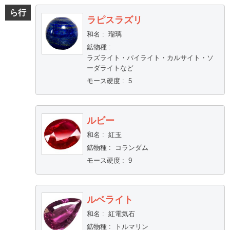
ら行
ラピスラズリ
和名
:
瑠璃
鉱物種
:
ラズライト・パイライト・カルサイト・ソ
ーダライトなど
モース硬度
:
5
ルビー
和名
:
紅玉
鉱物種
:
コランダム
モース硬度
:
9
ルベライト
和名
:
紅電気石
鉱物種
:
トルマリン