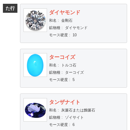
た行
ダイヤモンド
和名
:
金剛石
鉱物種
:
ダイヤモンド
モース硬度
:
10
ターコイズ
和名
:
トルコ石
鉱物種
:
ターコイズ
モース硬度
:
5
タンザナイト
和名
:
灰簾石または黝簾石
鉱物種
:
ゾイサイト
モース硬度
:
6