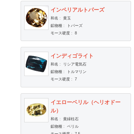
インペリアルトパーズ
和名
:
黄玉
鉱物種
:
トパーズ
モース硬度
:
8
インディゴライト
和名
:
リシア電気石
鉱物種
:
トルマリン
モース硬度
:
7
イエローベリル（ヘリオドー
ル）
和名
:
黄緑柱石
鉱物種
:
ベリル
モース硬度
:
7.5