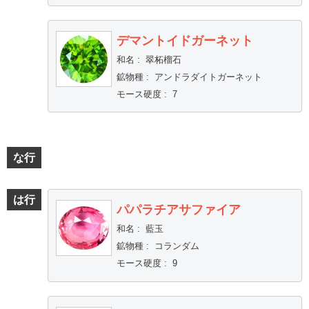
デマントイドガーネット
和名
:
翠柘榴石
鉱物種
:
アンドラダイトガーネット
モース硬度
:
7
な行
は行
パパラチアサファイア
和名
:
藍玉
鉱物種
:
コランダム
モース硬度
:
9