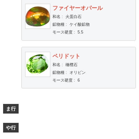
ファイヤーオパール
和名
:
火蛋白石
鉱物種
:
ケイ酸鉱物
モース硬度
:
5.5
ペリドット
和名
:
橄欖石
鉱物種
:
オリビン
モース硬度
:
6
ま行
や行