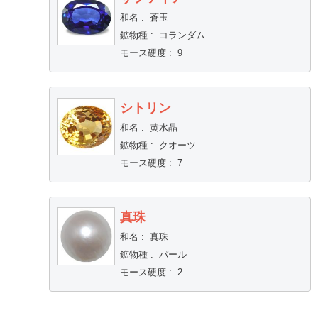
和名
:
蒼玉
鉱物種
:
コランダム
モース硬度
:
9
シトリン
和名
:
黄水晶
鉱物種
:
クオーツ
モース硬度
:
7
真珠
和名
:
真珠
鉱物種
:
パール
モース硬度
:
2