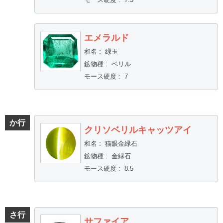
エメラルド
和名
:
緑玉
鉱物種
:
ベリル
モース硬度
:
7
か行
クリソベリルキャッツアイ
和名
:
猫眼金緑石
鉱物種
:
金緑石
モース硬度
:
8.5
さ行
サファイア