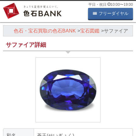
平日・祝日
10:00
〜
19:00
フリーダイヤル
色石・宝石買取の色石BANK
宝石図鑑
サファイア
サファイア詳細
和名
蒼玉(せいぎょく)