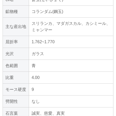
鉱物種
コランダム(鋼玉)
スリランカ、マダガスカル、カシミール、
主な産出地
ミャンマー
屈折率
1.762~1.770
光沢
ガラス
色範囲
青
比重
4.00
モース硬度
9
劈開性
なし
石言葉
誠実、慈愛、真実