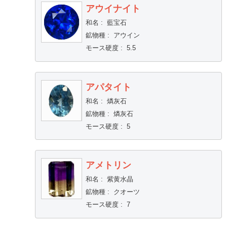
アウイナイト
和名
:
藍宝石
鉱物種
:
アウイン
モース硬度
:
5.5
アパタイト
和名
:
燐灰石
鉱物種
:
燐灰石
モース硬度
:
5
アメトリン
和名
:
紫黄水晶
鉱物種
:
クオーツ
モース硬度
:
7