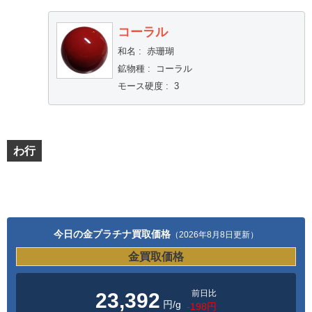
コーラル
和名
:
赤珊瑚
鉱物種
:
コーラル
モース硬度
:
3
わ行
今日の金プラチナ買取価格
（2026年8月8日更新）
金買取価格
前日比
23,392
円/g
-198円