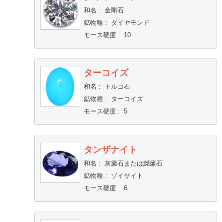
和名
:
金剛石
鉱物種
:
ダイヤモンド
モース硬度
:
10
ターコイズ
和名
:
トルコ石
鉱物種
:
ターコイズ
モース硬度
:
5
タンザナイト
和名
:
灰簾石または黝簾石
鉱物種
:
ゾイサイト
モース硬度
:
6