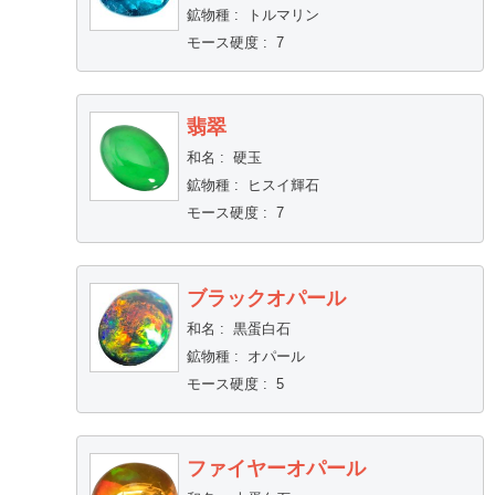
鉱物種
:
トルマリン
モース硬度
:
7
翡翠
和名
:
硬玉
鉱物種
:
ヒスイ輝石
モース硬度
:
7
ブラックオパール
和名
:
黒蛋白石
鉱物種
:
オパール
モース硬度
:
5
ファイヤーオパール