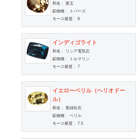
和名
:
黄玉
鉱物種
:
トパーズ
モース硬度
:
8
インディゴライト
和名
:
リシア電気石
鉱物種
:
トルマリン
モース硬度
:
7
イエローベリル（ヘリオドー
ル）
和名
:
黄緑柱石
鉱物種
:
ベリル
モース硬度
:
7.5