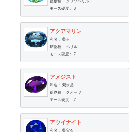
鉱物種
:
クリソベリル
モース硬度
:
8
アクアマリン
和名
:
藍玉
鉱物種
:
ベリル
モース硬度
:
7
アメジスト
和名
:
紫水晶
鉱物種
:
クオーツ
モース硬度
:
7
アウイナイト
和名
:
藍宝石