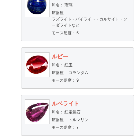
和名
:
瑠璃
鉱物種
:
ラズライト・パイライト・カルサイト・ソ
ーダライトなど
モース硬度
:
5
ルビー
和名
:
紅玉
鉱物種
:
コランダム
モース硬度
:
9
ルベライト
和名
:
紅電気石
鉱物種
:
トルマリン
モース硬度
:
7