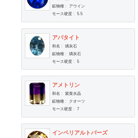
鉱物種
:
アウイン
モース硬度
:
5.5
アパタイト
和名
:
燐灰石
鉱物種
:
燐灰石
モース硬度
:
5
アメトリン
和名
:
紫黄水晶
鉱物種
:
クオーツ
モース硬度
:
7
インペリアルトパーズ