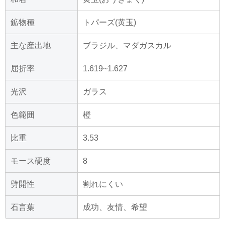
鉱物種
トパーズ(黄玉)
主な産出地
ブラジル、マダガスカル
屈折率
1.619~1.627
光沢
ガラス
色範囲
橙
比重
3.53
モース硬度
8
劈開性
割れにくい
石言葉
成功、友情、希望