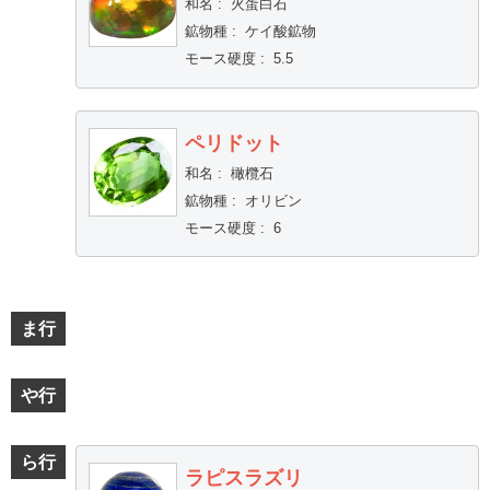
和名
:
火蛋白石
鉱物種
:
ケイ酸鉱物
モース硬度
:
5.5
ペリドット
和名
:
橄欖石
鉱物種
:
オリビン
モース硬度
:
6
ま行
や行
ら行
ラピスラズリ