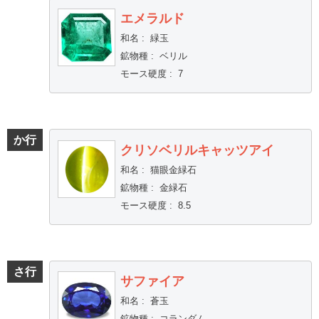
エメラルド
和名
:
緑玉
鉱物種
:
ベリル
モース硬度
:
7
か行
クリソベリルキャッツアイ
和名
:
猫眼金緑石
鉱物種
:
金緑石
モース硬度
:
8.5
さ行
サファイア
和名
:
蒼玉
鉱物種
:
コランダム