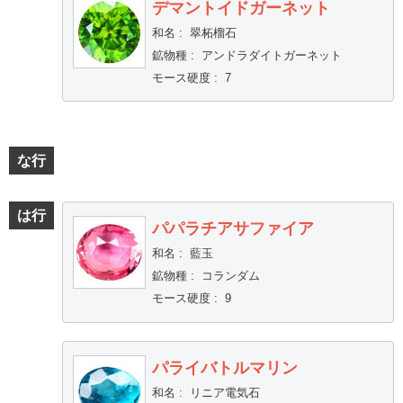
デマントイドガーネット
和名
:
翠柘榴石
鉱物種
:
アンドラダイトガーネット
モース硬度
:
7
な行
は行
パパラチアサファイア
和名
:
藍玉
鉱物種
:
コランダム
モース硬度
:
9
パライバトルマリン
和名
:
リニア電気石