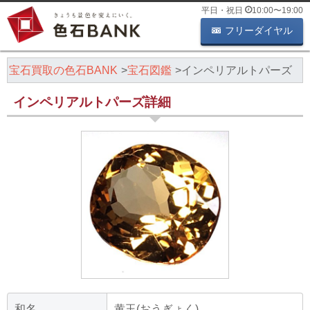
平日・祝日
10:00
〜
19:00
フリーダイヤル
・宝石買取の色石BANK
宝石図鑑
インペリアルトパーズ
インペリアルトパーズ詳細
和名
黄玉(おうぎょく)