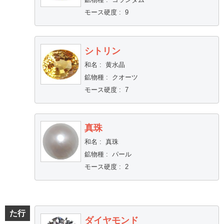
モース硬度
:
9
シトリン
和名
:
黄水晶
鉱物種
:
クオーツ
モース硬度
:
7
真珠
和名
:
真珠
鉱物種
:
パール
モース硬度
:
2
た行
ダイヤモンド