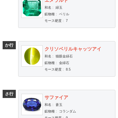
エメラルド
和名
:
緑玉
鉱物種
:
ベリル
モース硬度
:
7
か行
クリソベリルキャッツアイ
和名
:
猫眼金緑石
鉱物種
:
金緑石
モース硬度
:
8.5
さ行
サファイア
和名
:
蒼玉
鉱物種
:
コランダム
モース硬度
:
9