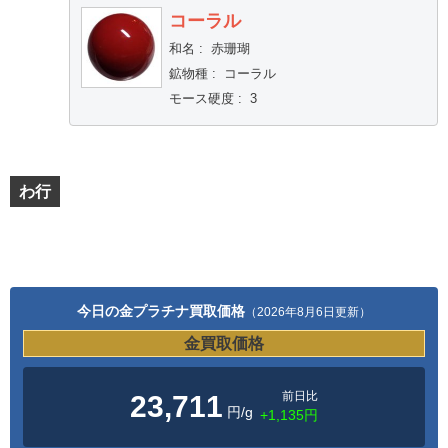
コーラル
和名
:
赤珊瑚
鉱物種
:
コーラル
モース硬度
:
3
わ行
今日の金プラチナ買取価格
（2026年8月6日更新）
金買取価格
前日比
23,711
円/g
+1,135円