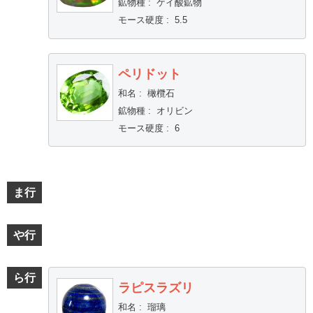
鉱物種
:
ケイ酸鉱物
モース硬度
:
5.5
ペリドット
和名
:
橄欖石
鉱物種
:
オリビン
モース硬度
:
6
ま行
や行
ら行
ラピスラズリ
和名
:
瑠璃