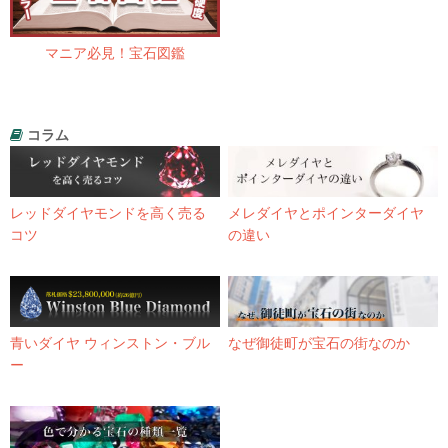
マニア必見！宝石図鑑
コラム
レッドダイヤモンドを高く売る
メレダイヤとポインターダイヤ
コツ
の違い
青いダイヤ ウィンストン・ブル
なぜ御徒町が宝石の街なのか
ー