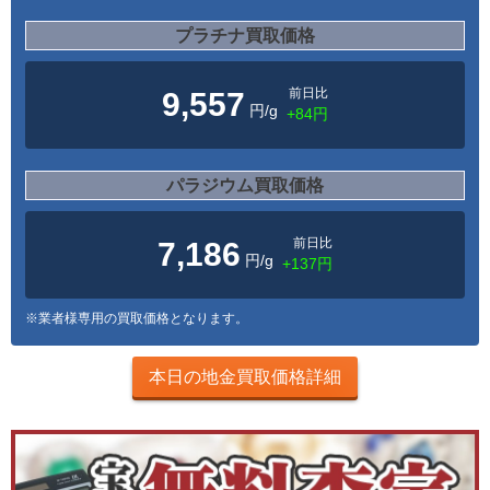
プラチナ買取価格
前日比
9,557
円/g
+84円
パラジウム買取価格
前日比
7,186
円/g
+137円
※業者様専用の買取価格となります。
本日の地金買取価格詳細