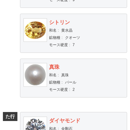
シトリン
和名
:
黄水晶
鉱物種
:
クオーツ
モース硬度
:
7
真珠
和名
:
真珠
鉱物種
:
パール
モース硬度
:
2
た行
ダイヤモンド
和名
:
金剛石