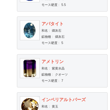
モース硬度
:
5.5
アパタイト
和名
:
燐灰石
鉱物種
:
燐灰石
モース硬度
:
5
アメトリン
和名
:
紫黄水晶
鉱物種
:
クオーツ
モース硬度
:
7
インペリアルトパーズ
和名
:
黄玉