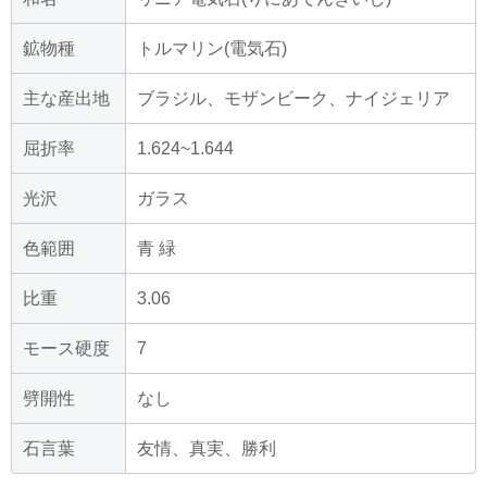
鉱物種
トルマリン(電気石)
主な産出地
ブラジル、モザンビーク、ナイジェリア
屈折率
1.624~1.644
光沢
ガラス
色範囲
青 緑
比重
3.06
モース硬度
7
劈開性
なし
石言葉
友情、真実、勝利