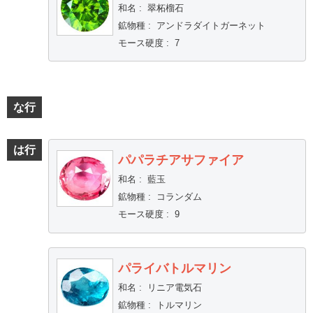
和名
:
翠柘榴石
鉱物種
:
アンドラダイトガーネット
モース硬度
:
7
な行
は行
パパラチアサファイア
和名
:
藍玉
鉱物種
:
コランダム
モース硬度
:
9
パライバトルマリン
和名
:
リニア電気石
鉱物種
:
トルマリン