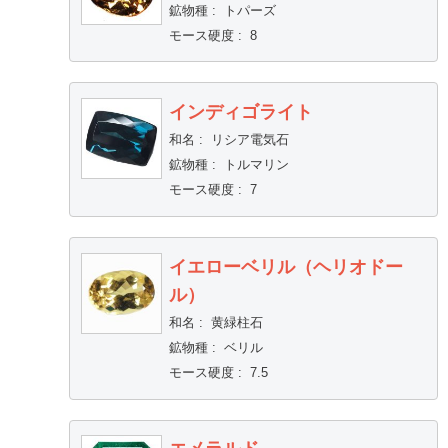
鉱物種
:
トパーズ
モース硬度
:
8
インディゴライト
和名
:
リシア電気石
鉱物種
:
トルマリン
モース硬度
:
7
イエローベリル（ヘリオドー
ル）
和名
:
黄緑柱石
鉱物種
:
ベリル
モース硬度
:
7.5