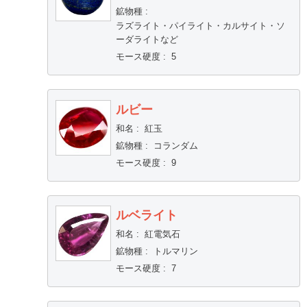
鉱物種
:
ラズライト・パイライト・カルサイト・ソ
ーダライトなど
モース硬度
:
5
ルビー
和名
:
紅玉
鉱物種
:
コランダム
モース硬度
:
9
ルベライト
和名
:
紅電気石
鉱物種
:
トルマリン
モース硬度
:
7