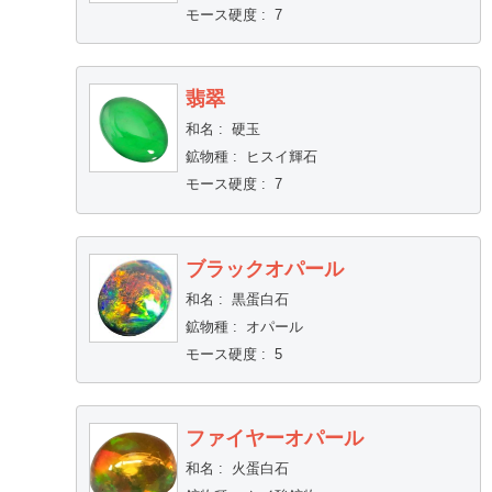
モース硬度
:
7
翡翠
和名
:
硬玉
鉱物種
:
ヒスイ輝石
モース硬度
:
7
ブラックオパール
和名
:
黒蛋白石
鉱物種
:
オパール
モース硬度
:
5
ファイヤーオパール
和名
:
火蛋白石