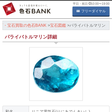
平日・祝日
10:00
〜
19:00
フリーダイヤル
石・宝石買取の色石BANK
宝石図鑑
パライバトルマリン
パライバトルマリン詳細
和名
リニア電気石(りにあでんきいし)