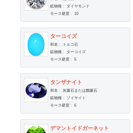
鉱物種
:
ダイヤモンド
モース硬度
:
10
ターコイズ
和名
:
トルコ石
鉱物種
:
ターコイズ
モース硬度
:
5
タンザナイト
和名
:
灰簾石または黝簾石
鉱物種
:
ゾイサイト
モース硬度
:
6
デマントイドガーネット