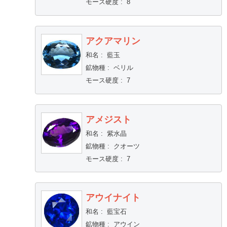
モース硬度
:
8
アクアマリン
和名
:
藍玉
鉱物種
:
ベリル
モース硬度
:
7
アメジスト
和名
:
紫水晶
鉱物種
:
クオーツ
モース硬度
:
7
アウイナイト
和名
:
藍宝石
鉱物種
:
アウイン