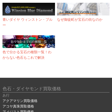
青いダイヤ ウィンストン・ブル
なぜ御徒町が宝石の街なのか
ー
色で分かる宝石の種類一覧！わ
からない色石もこれで解決
色石・ダイヤモンド買取価格
あ行
アクアマリン買取価格
アコヤ真珠買取価格
アメジスト買取価格