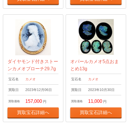
ダイヤモンド付きストー
オパールカメオ5点おま
ンカメオブローチ29.7g
とめ13g
宝石名
カメオ
宝石名
カメオ
買取日
2023年12月06日
買取日
2023年10月30日
157,000
11,000
買取価格
円
買取価格
円
買取宝石詳細へ
買取宝石詳細へ