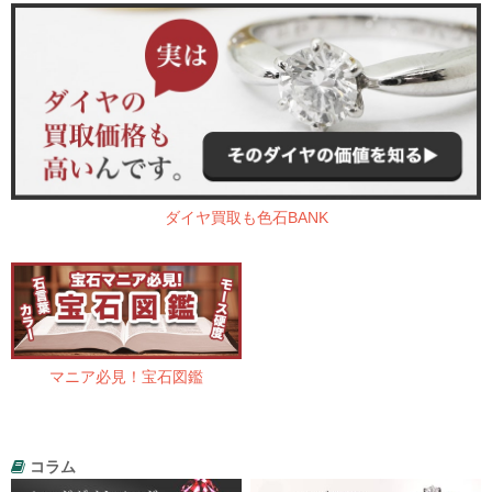
ダイヤ買取も色石BANK
マニア必見！宝石図鑑
コラム