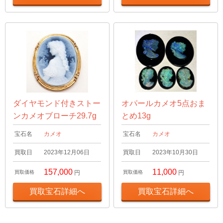
ダイヤモンド付きストー
オパールカメオ5点おま
ンカメオブローチ29.7g
とめ13g
宝石名
カメオ
宝石名
カメオ
買取日
2023年12月06日
買取日
2023年10月30日
157,000
11,000
買取価格
円
買取価格
円
買取宝石詳細へ
買取宝石詳細へ