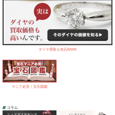
ダイヤ買取も色石BANK
マニア必見！宝石図鑑
コラム