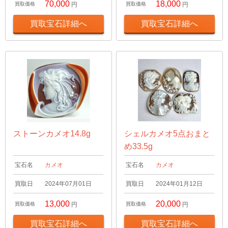
70,000
18,000
買取価格
円
買取価格
円
買取宝石詳細へ
買取宝石詳細へ
ストーンカメオ14.8g
シェルカメオ5点おまと
め33.5g
宝石名
カメオ
宝石名
カメオ
買取日
2024年07月01日
買取日
2024年01月12日
13,000
20,000
買取価格
円
買取価格
円
買取宝石詳細へ
買取宝石詳細へ