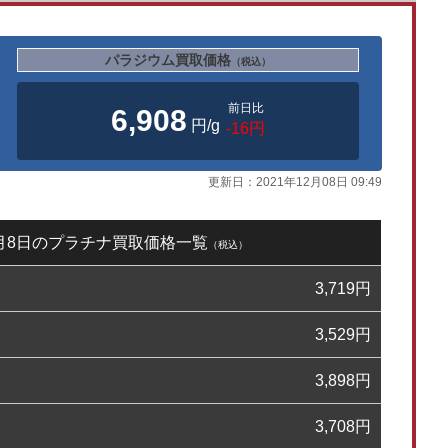
パラジウム買取価格
（税込）
前日比
6,908
円/g
-16円
更新日：
2021年12月08日 09:49
12月8日のプラチナ買取価格一覧
（税込）
3,719
円
3,529
円
3,898
円
3,708
円