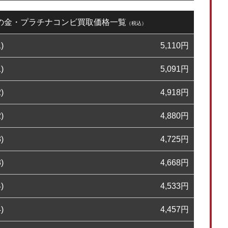
8日の金・プラチナコンビ買取価格一覧
（税込）
)
5,110
円
)
5,091
円
)
4,918
円
)
4,880
円
)
4,725
円
)
4,668
円
)
4,533
円
)
4,457
円