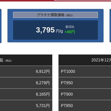
プラチナ買取価格
（税込）
前日比
3,795
円/g
+46円
一覧
2021年
（税込）
6,912
円
PT1000
6,279
円
PT950
6,165
円
PT900
5,731
円
PT850