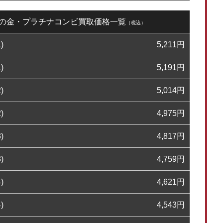
24日の金・プラチナコンビ買取価格一覧
（税込）
)
5,211
円
)
5,191
円
)
5,014
円
)
4,975
円
)
4,817
円
)
4,759
円
)
4,621
円
)
4,543
円