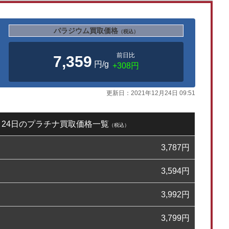
パラジウム買取価格
（税込）
前日比
7,359
円/g
+308円
更新日：
2021年12月24日 09:51
2月24日のプラチナ買取価格一覧
（税込）
3,787
円
3,594
円
3,992
円
3,799
円