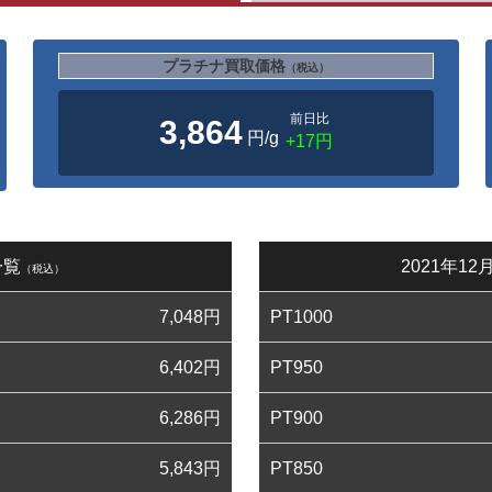
プラチナ買取価格
（税込）
前日比
3,864
円/g
+17円
一覧
2021年1
（税込）
7,048
円
PT1000
6,402
円
PT950
6,286
円
PT900
5,843
円
PT850