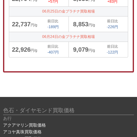
+57円
+83円
06月25日の金プラチナ買取相場
前日比
前日比
22,737
8,853
円/g
円/g
-189円
-226円
06月24日の金プラチナ買取相場
前日比
前日比
22,926
9,079
円/g
円/g
-407円
-122円
色石・ダイヤモンド買取価格
あ行
アクアマリン買取価格
アコヤ真珠買取価格