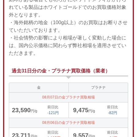
れている製品はホワイトゴールドでのお買取価格対象
外となります。
・海外銘柄の地金（100g以上）のお買取はお断りさせ
ていただいております。
・社会情勢の影響により相場が著しく変動した場合に
は、国内公示価格に関わらず弊社相場を適用させてい
ただきます。
過去31日分の金・プラチナ買取価格（業者）
金
プラチナ
08月07日の金プラチナ買取相場
前日比
前日比
23,590
9,475
円/g
円/g
-121円
-82円
08月06日の金プラチナ買取相場
前日比
前日比
23,711
9,557
円/g
円/g