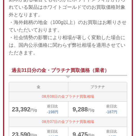
れている製品はホワイトゴールドでのお買取価格対象
外となります。
・海外銘柄の地金（100g以上）のお買取はお断りさせ
ていただいております。
・社会情勢の影響により相場が著しく変動した場合に
は、国内公示価格に関わらず弊社相場を適用させてい
ただきます。
過去31日分の金・プラチナ買取価格（業者）
金
プラチナ
08月08日の金プラチナ買取相場
前日比
前日比
23,392
9,288
円/g
円/g
-198円
-187円
08月07日の金プラチナ買取相場
前日比
前日比
23,590
9,475
円/g
円/g