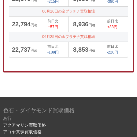
-215円
-380円
06月26日の金プラチナ買取相場
前日比
前日比
22,794
8,936
円/g
円/g
+57円
+83円
06月25日の金プラチナ買取相場
前日比
前日比
22,737
8,853
円/g
円/g
-189円
-226円
色石・ダイヤモンド買取価格
あ行
アクアマリン買取価格
アコヤ真珠買取価格