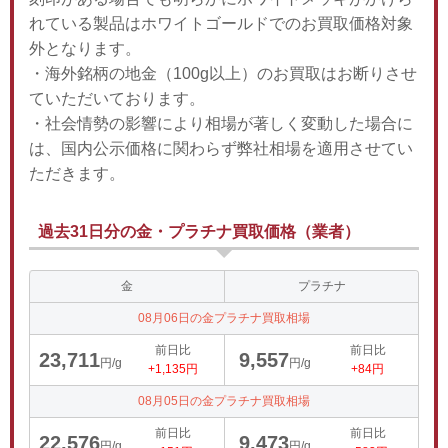
れている製品はホワイトゴールドでのお買取価格対象
外となります。
・海外銘柄の地金（100g以上）のお買取はお断りさせ
ていただいております。
・社会情勢の影響により相場が著しく変動した場合に
は、国内公示価格に関わらず弊社相場を適用させてい
ただきます。
過去31日分の金・プラチナ買取価格（業者）
金
プラチナ
08月06日の金プラチナ買取相場
前日比
前日比
23,711
9,557
円/g
円/g
+1,135円
+84円
08月05日の金プラチナ買取相場
前日比
前日比
22,576
9,473
円/g
円/g