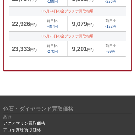
-189円
-226円
06月24日の金プラチナ買取相場
前日比
前日比
22,926
9,079
円/g
円/g
-407円
-122円
06月23日の金プラチナ買取相場
前日比
前日比
23,333
9,201
円/g
円/g
-270円
-99円
色石・ダイヤモンド買取価格
あ行
アクアマリン買取価格
アコヤ真珠買取価格