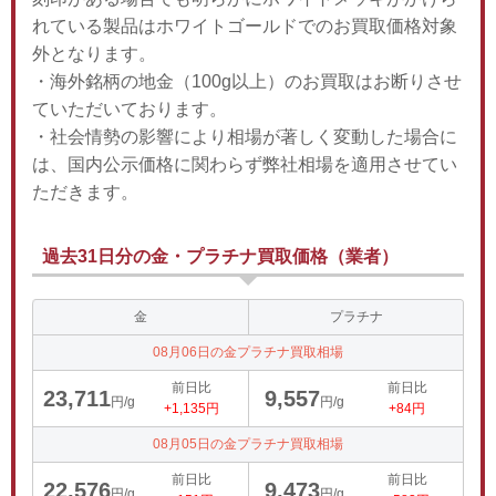
れている製品はホワイトゴールドでのお買取価格対象
外となります。
・海外銘柄の地金（100g以上）のお買取はお断りさせ
ていただいております。
・社会情勢の影響により相場が著しく変動した場合に
は、国内公示価格に関わらず弊社相場を適用させてい
ただきます。
過去31日分の金・プラチナ買取価格（業者）
金
プラチナ
08月06日の金プラチナ買取相場
前日比
前日比
23,711
9,557
円/g
円/g
+1,135円
+84円
08月05日の金プラチナ買取相場
前日比
前日比
22,576
9,473
円/g
円/g