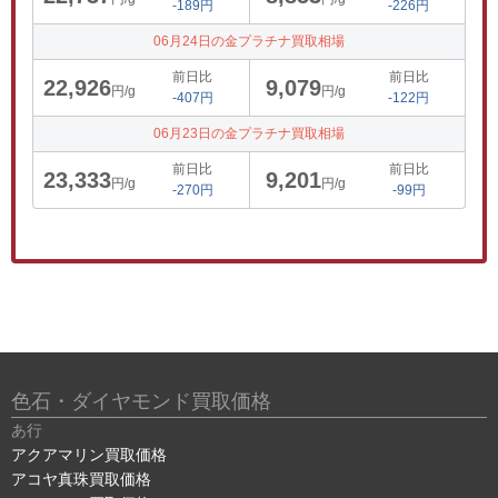
-189円
-226円
06月24日の金プラチナ買取相場
前日比
前日比
22,926
9,079
円/g
円/g
-407円
-122円
06月23日の金プラチナ買取相場
前日比
前日比
23,333
9,201
円/g
円/g
-270円
-99円
色石・ダイヤモンド買取価格
あ行
アクアマリン買取価格
アコヤ真珠買取価格