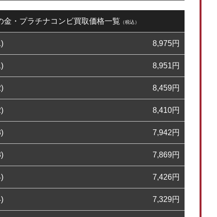
3日の金・プラチナコンビ買取価格一覧
（税込）
)
8,975
円
)
8,951
円
)
8,459
円
)
8,410
円
)
7,942
円
)
7,869
円
)
7,426
円
)
7,329
円