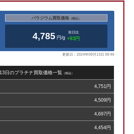
パラジウム買取価格
（税込）
前日比
4,785
円/g
+93円
更新日：
2024年09月13日 09:49
9月13日のプラチナ買取価格一覧
（税込）
4,751
円
4,509
円
4,697
円
4,454
円