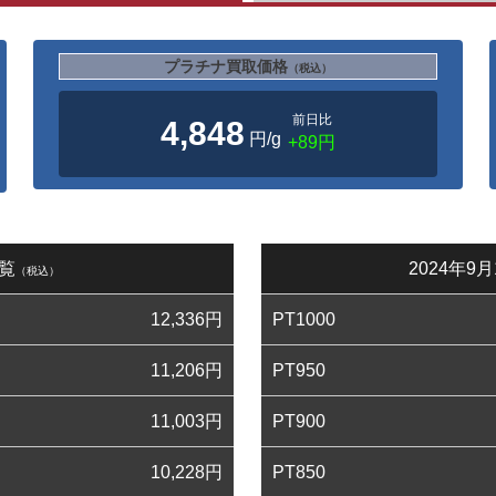
プラチナ買取価格
（税込）
前日比
4,848
円/g
+89円
一覧
2024年
（税込）
12,336
円
PT1000
11,206
円
PT950
11,003
円
PT900
10,228
円
PT850