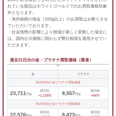
れている製品はホワイトゴールドでのお買取価格対象
外となります。
・海外銘柄の地金（100g以上）のお買取はお断りさせ
ていただいております。
・社会情勢の影響により相場が著しく変動した場合に
は、国内公示価格に関わらず弊社相場を適用させてい
ただきます。
過去31日分の金・プラチナ買取価格（業者）
金
プラチナ
08月06日の金プラチナ買取相場
前日比
前日比
23,711
9,557
円/g
円/g
+1,135円
+84円
08月05日の金プラチナ買取相場
前日比
前日比
22,576
9,473
円/g
円/g