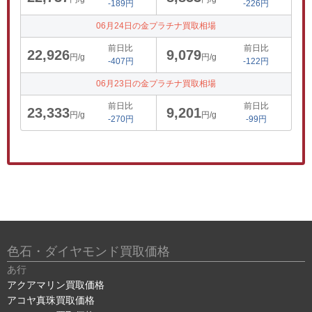
-189円
-226円
06月24日の金プラチナ買取相場
前日比
前日比
22,926
9,079
円/g
円/g
-407円
-122円
06月23日の金プラチナ買取相場
前日比
前日比
23,333
9,201
円/g
円/g
-270円
-99円
色石・ダイヤモンド買取価格
あ行
アクアマリン買取価格
アコヤ真珠買取価格