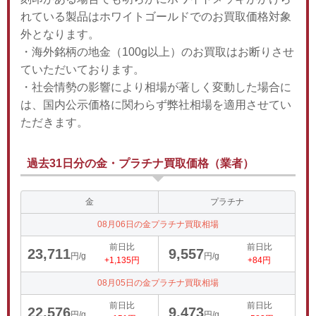
れている製品はホワイトゴールドでのお買取価格対象
外となります。
・海外銘柄の地金（100g以上）のお買取はお断りさせ
ていただいております。
・社会情勢の影響により相場が著しく変動した場合に
は、国内公示価格に関わらず弊社相場を適用させてい
ただきます。
過去31日分の金・プラチナ買取価格（業者）
金
プラチナ
08月06日の金プラチナ買取相場
前日比
前日比
23,711
9,557
円/g
円/g
+1,135円
+84円
08月05日の金プラチナ買取相場
前日比
前日比
22,576
9,473
円/g
円/g