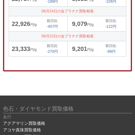
-189円
-226円
06月24日の金プラチナ買取相場
前日比
前日比
22,926
9,079
円/g
円/g
-407円
-122円
06月23日の金プラチナ買取相場
前日比
前日比
23,333
9,201
円/g
円/g
-270円
-99円
色石・ダイヤモンド買取価格
あ行
アクアマリン買取価格
アコヤ真珠買取価格