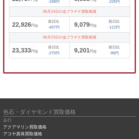
-189円
-226円
06月24日の金プラチナ買取相場
前日比
前日比
22,926
9,079
円/g
円/g
-407円
-122円
06月23日の金プラチナ買取相場
前日比
前日比
23,333
9,201
円/g
円/g
-270円
-99円
色石・ダイヤモンド買取価格
あ行
アクアマリン買取価格
アコヤ真珠買取価格