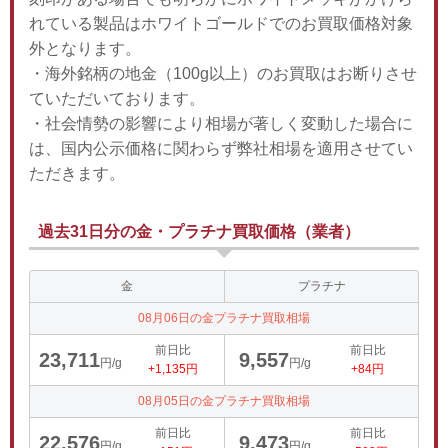
れている製品はホワイトゴールドでのお買取価格対象
外となります。
・海外銘柄の地金（100g以上）のお買取はお断りさせ
ていただいております。
・社会情勢の影響により相場が著しく変動した場合に
は、国内公示価格に関わらず弊社相場を適用させてい
ただきます。
過去31日分の金・プラチナ買取価格（業者）
金
プラチナ
08月06日の金プラチナ買取相場
前日比
前日比
23,711
9,557
円/g
円/g
+1,135円
+84円
08月05日の金プラチナ買取相場
前日比
前日比
22,576
9,473
円/g
円/g