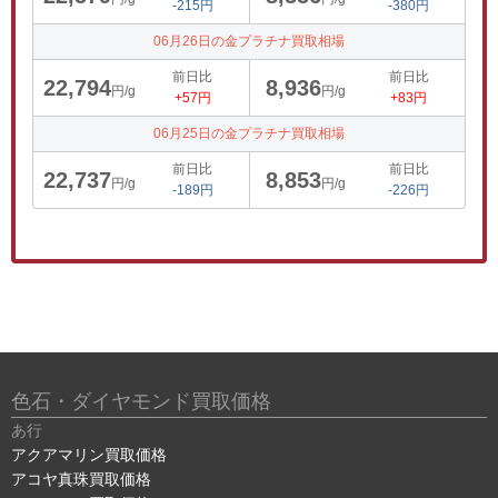
-215円
-380円
06月26日の金プラチナ買取相場
前日比
前日比
22,794
8,936
円/g
円/g
+57円
+83円
06月25日の金プラチナ買取相場
前日比
前日比
22,737
8,853
円/g
円/g
-189円
-226円
色石・ダイヤモンド買取価格
あ行
アクアマリン買取価格
アコヤ真珠買取価格