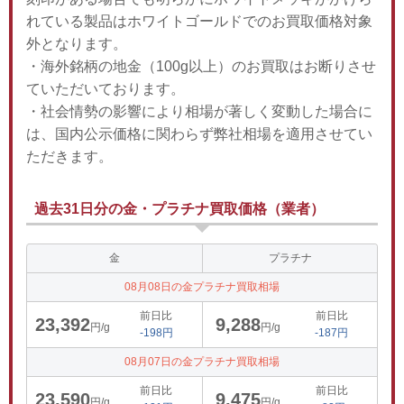
れている製品はホワイトゴールドでのお買取価格対象
外となります。
・海外銘柄の地金（100g以上）のお買取はお断りさせ
ていただいております。
・社会情勢の影響により相場が著しく変動した場合に
は、国内公示価格に関わらず弊社相場を適用させてい
ただきます。
過去31日分の金・プラチナ買取価格（業者）
金
プラチナ
08月08日の金プラチナ買取相場
前日比
前日比
23,392
9,288
円/g
円/g
-198円
-187円
08月07日の金プラチナ買取相場
前日比
前日比
23,590
9,475
円/g
円/g